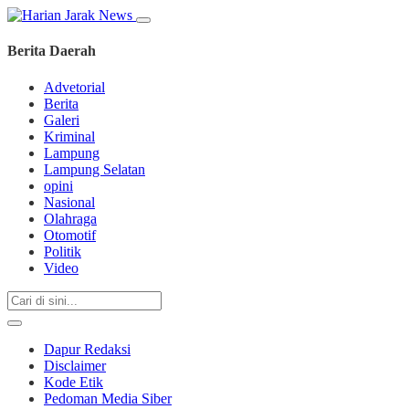
Berita Daerah
Advetorial
Berita
Galeri
Kriminal
Lampung
Lampung Selatan
opini
Nasional
Olahraga
Otomotif
Politik
Video
Dapur Redaksi
Disclaimer
Kode Etik
Pedoman Media Siber