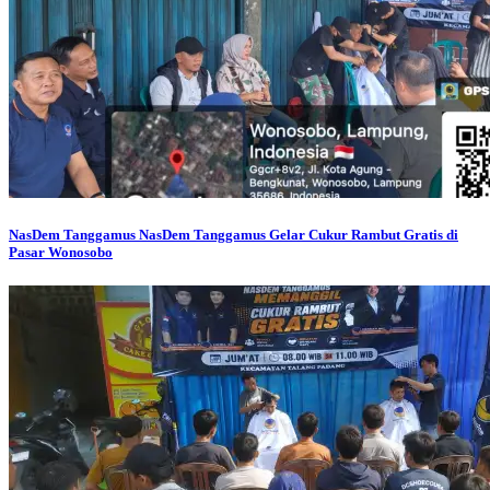
NasDem Tanggamus
NasDem Tanggamus Gelar Cukur Rambut Gratis di
Pasar Wonosobo