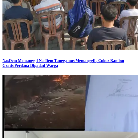
NasDem Memanggil
NasDem Tanggamus Memanggil , Cukur Rambut
Gratis Perdana Dipadati Warga