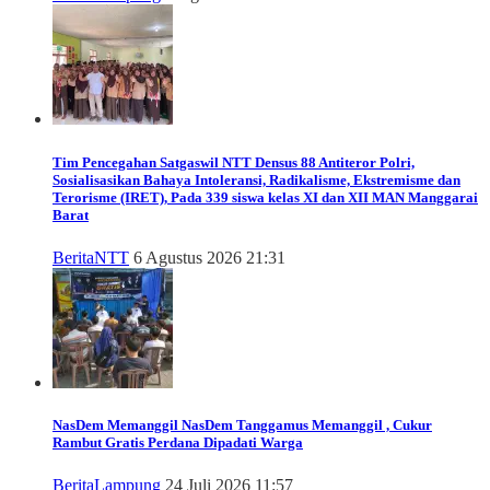
Tim Pencegahan Satgaswil NTT Densus 88 Antiteror Polri,
Sosialisasikan Bahaya Intoleransi, Radikalisme, Ekstremisme dan
Terorisme (IRET), Pada 339 siswa kelas XI dan XII MAN Manggarai
Barat
Berita
NTT
6 Agustus 2026 21:31
NasDem Memanggil
NasDem Tanggamus Memanggil , Cukur
Rambut Gratis Perdana Dipadati Warga
Berita
Lampung
24 Juli 2026 11:57