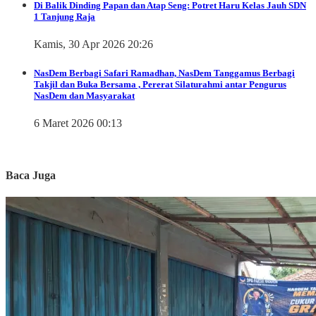
Di Balik Dinding Papan dan Atap Seng: Potret Haru Kelas Jauh SDN
1 Tanjung Raja
Kamis, 30 Apr 2026 20:26
NasDem Berbagi
Safari Ramadhan, NasDem Tanggamus Berbagi
Takjil dan Buka Bersama , Pererat Silaturahmi antar Pengurus
NasDem dan Masyarakat
6 Maret 2026 00:13
Baca Juga