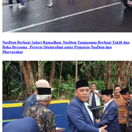
NasDem Berbagi
Safari Ramadhan, NasDem Tanggamus Berbagi Takjil dan
Buka Bersama , Pererat Silaturahmi antar Pengurus NasDem dan
Masyarakat