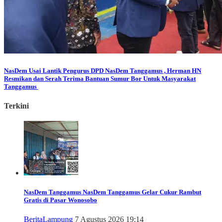
NasDem
Usai Lantik Pengurus DPD NasDem Tanggamus , Herman HN
Resmikan dan Serah Terima Bantuan Sumur Bor Untuk Masyarakat
Tanggamus
Terkini
NasDem Tanggamus
NasDem Tanggamus Gelar Cukur Rambut
Gratis di Pasar Wonosobo
Berita
Lampung
7 Agustus 2026 19:14