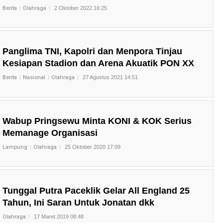
Berita
Olahraga
2 Oktober 2022 16:25
Panglima TNI, Kapolri dan Menpora Tinjau
Kesiapan Stadion dan Arena Akuatik PON XX
Berita
Nasional
Olahraga
27 Agustus 2021 14:51
Wabup Pringsewu Minta KONI & KOK Serius
Memanage Organisasi
Lampung
Olahraga
25 Oktober 2020 17:09
Tunggal Putra Paceklik Gelar All England 25
Tahun, Ini Saran Untuk Jonatan dkk
Olahraga
17 Maret 2019 08:48