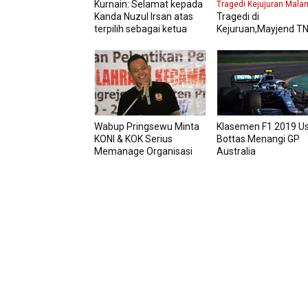
Kurnain: Selamat kepada
Tragedi Kejujuran Mala
Kanda Nuzul Irsan atas
Tragedi di
terpilih sebagai ketua
Kejuruan,Mayjend TN
KONI Tanggamus
Nurchahyanto Pang
V/Brawijaya Memint
Atas Tindakan Prajuri
Wabup Pringsewu Minta
Klasemen F1 2019 Us
KONI & KOK Serius
Bottas Menangi GP
Memanage Organisasi
Australia