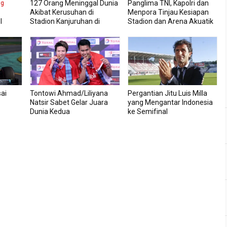
127 Orang Meninggal Dunia
Panglima TNI, Kapolri dan
ng
Akibat Kerusuhan di
Menpora Tinjau Kesiapan
I
Stadion Kanjuruhan di
Stadion dan Arena Akuatik
dam
Kabupaten Malang
PON XX
a Maaf
t TNI
ai
Tontowi Ahmad/Liliyana
Pergantian Jitu Luis Milla
Natsir Sabet Gelar Juara
yang Mengantar Indonesia
Dunia Kedua
ke Semifinal