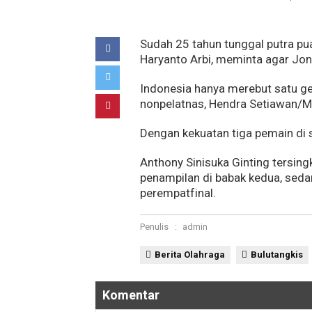
Sudah 25 tahun tunggal putra pua
Haryanto Arbi, meminta agar Jonat
Indonesia hanya merebut satu gel
nonpelatnas, Hendra Setiawan
Dengan kekuatan tiga pemain di s
Anthony Sinisuka Ginting tersing
penampilan di babak kedua, seda
perempatfinal.
Penulis
:
admin
Berita Olahraga
Bulutangkis
Komentar