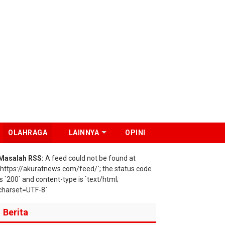
OLAHRAGA
LAINNYA
OPINI
Masalah RSS:
A feed could not be found at
`https://akuratnews.com/feed/`; the status code
is `200` and content-type is `text/html;
charset=UTF-8`
Berita