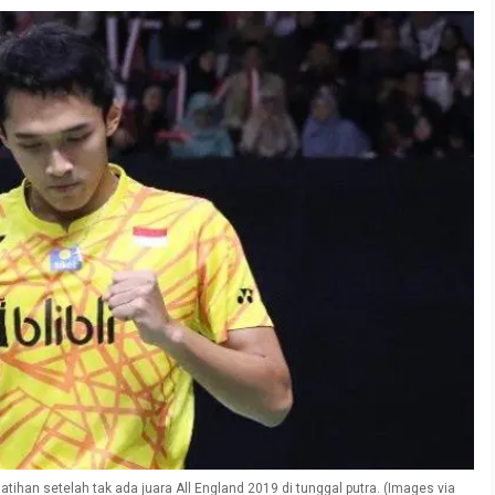
tihan setelah tak ada juara All England 2019 di tunggal putra. (Images via