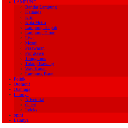
LAMPUNG
Bandar Lampung
Kalianda
Krui
Kota Metro
Lampung Tengah
Lampung Timur
Liwa
Mesuji
Pesawaran
Pringsewu
Tanggamus
Tulang Bawang
Way Kanan
Lampung Barat
Politik
Otomotif
Olahraga
Lainnya
Advetorial
Galeri
Indeks
opini
Lainnya