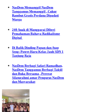
NasDem Memanggil
NasDem
Tanggamus Memanggil , Cukur
Rambut Gratis Perdana Dipadati
Warga
240 Anak di Manggarai Diberi
Pemahaman Bahaya Radikalisme
Digital
Di Balik Dinding Papan dan Atap
Seng: Potret Haru Kelas Jauh SDN 1
Tanjung Raja
NasDem Berbagi
Safari Ramadhan,
NasDem Tanggamus Berbagi Takjil
dan Buka Bersama , Pererat
Silaturahmi antar Pengurus NasDem
dan Masyarakat