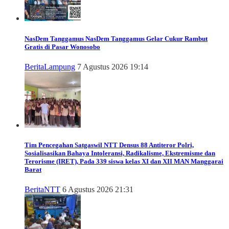
NasDem Tanggamus
NasDem Tanggamus Gelar Cukur Rambut
Gratis di Pasar Wonosobo
Berita
Lampung
7 Agustus 2026 19:14
Tim Pencegahan Satgaswil NTT Densus 88 Antiteror Polri,
Sosialisasikan Bahaya Intoleransi, Radikalisme, Ekstremisme dan
Terorisme (IRET), Pada 339 siswa kelas XI dan XII MAN Manggarai
Barat
Berita
NTT
6 Agustus 2026 21:31