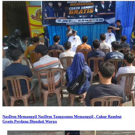
NasDem Memanggil
NasDem Tanggamus Memanggil , Cukur Rambut
Gratis Perdana Dipadati Warga