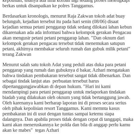
kepolisian, sisanya ada lima korban lagi sedang proses melengkapi
berkas untuk disanpaikan ke polres Tanggamus.
Berdasarkan kronologis, menurut Raja Zakwan tokoh adat buay
belunguh, kejadian tersebut itu pada hari senin (08/06) disaat
kejadian semua petani penggarap tidak sedang dilokasi lahan kebun
dikarenakan ada ada informasi bahwa kelompok gerakan Pengacau
akan mengusir petani petani penggarap lahan. "Dan oknum dari
kelompok gerakan pengacau tersebut tidak menemukan satupun
petani, akhirnya membakar seluruh rumah dan gubuk milik petani"
terang Zakwan
Menurut salah satu tokoh Adat yang peduli atas duka para petani
penggarap yang rumah dan gubuknya d bakar, Azhari mengatakan
bahwa tindakan pembakaran tersebut sangat tidak dibenarkan. Dan
sebagai tindak lanjut atas
perbuatan tersebut harus
dipertanggungjawabkan di depan hukum. "Hari ini kami
mendampingi para petani penggarap untuk melaporkan tindakan
biadab yang dilakukan oleh oknum yang tidak bertanggung jawab.
Oleh karenanya kami berharap laporan ini di proses secara serius
oleh pihak kepolisian resort Tanggamus. Kami memnta kasus
pembakaran ini di usut dengan tuntas sampai ketemu siapa
dalangnya. Dan apabila proses tidak dengan cepat di tanggapi, maka
kami akan meneruskannya ke polda dan bila di anggap perlu kamu
akan ke mabes"
tegas Azhari