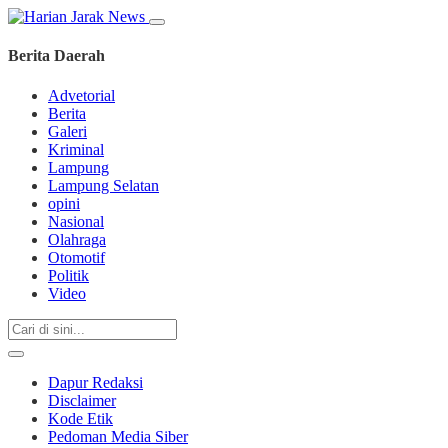
Berita Daerah
Advetorial
Berita
Galeri
Kriminal
Lampung
Lampung Selatan
opini
Nasional
Olahraga
Otomotif
Politik
Video
Dapur Redaksi
Disclaimer
Kode Etik
Pedoman Media Siber