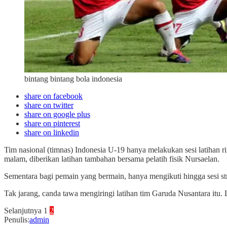
bintang bintang bola indonesia
share on facebook
share on twitter
share on google plus
share on pinterest
share on linkedin
Tim nasional (timnas) Indonesia U-19 hanya melakukan sesi latihan r
malam, diberikan latihan tambahan bersama pelatih fisik Nursaelan.
Sementara bagi pemain yang bermain, hanya mengikuti hingga sesi stre
Tak jarang, canda tawa mengiringi latihan tim Garuda Nusantara it
Selanjutnya
1
2
Penulis
:
admin