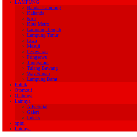
LAMPUNG
Bandar Lampung
Kalianda
Krui
Kota Metro
Lampung Tengah
Lampung Timur
Liwa
Mesuji
Pesawaran
Pringsewu
Tanggamus
Tulang Bawang
Way Kanan
Lampung Barat
Politik
Otomotif
Olahraga
Lainnya
Advetorial
Galeri
Indeks
opini
Lainnya