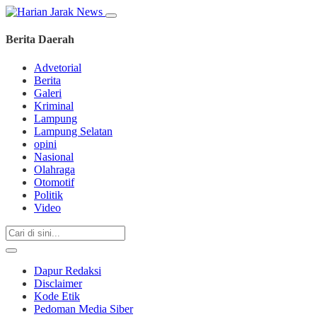
Berita Daerah
Advetorial
Berita
Galeri
Kriminal
Lampung
Lampung Selatan
opini
Nasional
Olahraga
Otomotif
Politik
Video
Dapur Redaksi
Disclaimer
Kode Etik
Pedoman Media Siber