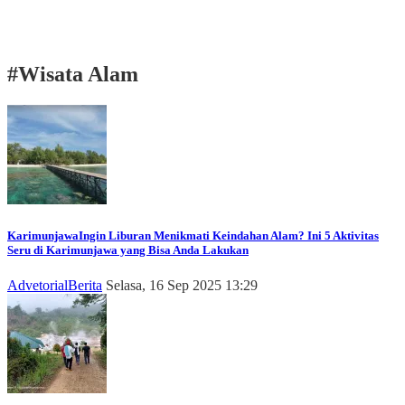
#
Wisata Alam
Karimunjawa
Ingin Liburan Menikmati Keindahan Alam? Ini 5 Aktivitas
Seru di Karimunjawa yang Bisa Anda Lakukan
Advetorial
Berita
Selasa, 16 Sep 2025 13:29