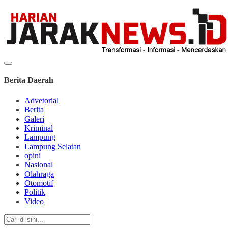
Berita Daerah
Advetorial
Berita
Galeri
Kriminal
Lampung
Lampung Selatan
opini
Nasional
Olahraga
Otomotif
Politik
Video