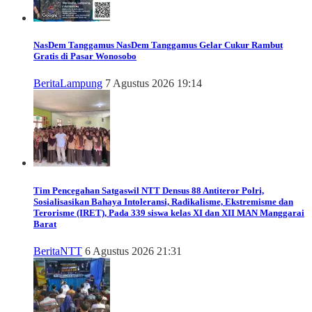
NasDem Tanggamus
NasDem Tanggamus Gelar Cukur Rambut
Gratis di Pasar Wonosobo
Berita
Lampung
7 Agustus 2026 19:14
Tim Pencegahan Satgaswil NTT Densus 88 Antiteror Polri,
Sosialisasikan Bahaya Intoleransi, Radikalisme, Ekstremisme dan
Terorisme (IRET), Pada 339 siswa kelas XI dan XII MAN Manggarai
Barat
Berita
NTT
6 Agustus 2026 21:31