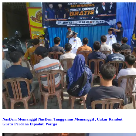
NasDem Memanggil
NasDem Tanggamus Memanggil , Cukur Rambut
Gratis Perdana Dipadati Warga