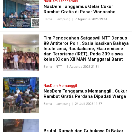
NasDem Tanggamus
NasDem Tanggamus Gelar Cukur
Rambut Gratis di Pasar Wonosobo
Berita
Lampung
7 Agustus 2026 19:14
Tim Pencegahan Satgaswil NTT Densus
88 Antiteror Polri, Sosialisasikan Bahaya
Intoleransi, Radikalisme, Ekstremisme
dan Terorisme (IRET), Pada 339 siswa
kelas XI dan XII MAN Manggarai Barat
Berita
NTT
6 Agustus 2026 21:31
NasDem Memanggil
NasDem Tanggamus Memanggil , Cukur
Rambut Gratis Perdana Dipadati Warga
Berita
Lampung
24 Juli 2026 11:57
Brutal, Rumah dan Gubuknya Di Bakar,