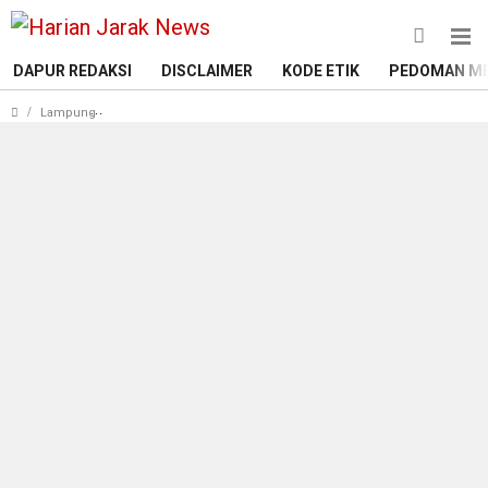
DAPUR REDAKSI
DISCLAIMER
KODE ETIK
PEDOMAN ME
Personel Polsek Pulau Panggung Gelar Patroli Pasar, Ini Tuj
Lampung