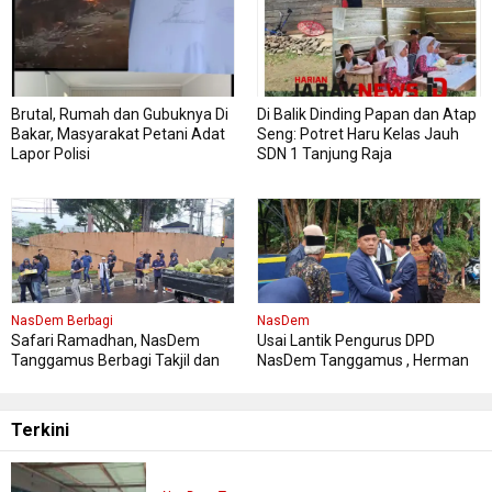
Brutal, Rumah dan Gubuknya Di
Di Balik Dinding Papan dan Atap
Bakar, Masyarakat Petani Adat
Seng: Potret Haru Kelas Jauh
Lapor Polisi
SDN 1 Tanjung Raja
NasDem Berbagi
NasDem
Safari Ramadhan, NasDem
Usai Lantik Pengurus DPD
Tanggamus Berbagi Takjil dan
NasDem Tanggamus , Herman
Buka Bersama , Pererat
HN Resmikan dan Serah Terima
Silaturahmi antar Pengurus
Bantuan Sumur Bor Untuk
NasDem dan Masyarakat
Masyarakat Tanggamus
Terkini