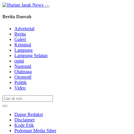
Berita Daerah
Advetorial
Berita
Galeri
Kriminal
Lampung
Lampung Selatan
opini
Nasional
Olahraga
Otomotif
Politik
Video
Dapur Redaksi
Disclaimer
Kode Etik
Pedoman Media Siber