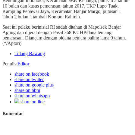
Bendungan Indraloka, Kecamatan Way Kenanga, putusan 2 tahun
10 bulan dan kasus pemerasan, tahun 2017, TKP Lapo Tuak,
Kampung Penawar Jaya, Kecamatan Banjar Margo, putusan 1
tahun 2 bulan," tambah Kompol Rahmin.
Saat ini pelaku berinisial RI sudah ditahan di Mapolsek Banjar
Agung dan dijerat dengan Pasal 368 KUHPidana tentang
pemerasan. Diancam dengan pidana penjara paling lama 9 tahun.
(*/Aptori)
Tulang Bawang
Penulis
:
Editor
share on facebook
share on twitter
share on google plus
share on bbm
share on whatsapp
share on line
Komentar