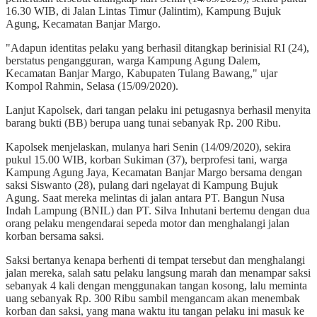
16.30 WIB, di Jalan Lintas Timur (Jalintim), Kampung Bujuk
Agung, Kecamatan Banjar Margo.
"Adapun identitas pelaku yang berhasil ditangkap berinisial RI (24),
berstatus pengangguran, warga Kampung Agung Dalem,
Kecamatan Banjar Margo, Kabupaten Tulang Bawang," ujar
Kompol Rahmin, Selasa (15/09/2020).
Lanjut Kapolsek, dari tangan pelaku ini petugasnya berhasil menyita
barang bukti (BB) berupa uang tunai sebanyak Rp. 200 Ribu.
Kapolsek menjelaskan, mulanya hari Senin (14/09/2020), sekira
pukul 15.00 WIB, korban Sukiman (37), berprofesi tani, warga
Kampung Agung Jaya, Kecamatan Banjar Margo bersama dengan
saksi Siswanto (28), pulang dari ngelayat di Kampung Bujuk
Agung. Saat mereka melintas di jalan antara PT. Bangun Nusa
Indah Lampung (BNIL) dan PT. Silva Inhutani bertemu dengan dua
orang pelaku mengendarai sepeda motor dan menghalangi jalan
korban bersama saksi.
Saksi bertanya kenapa berhenti di tempat tersebut dan menghalangi
jalan mereka, salah satu pelaku langsung marah dan menampar saksi
sebanyak 4 kali dengan menggunakan tangan kosong, lalu meminta
uang sebanyak Rp. 300 Ribu sambil mengancam akan menembak
korban dan saksi, yang mana waktu itu tangan pelaku ini masuk ke