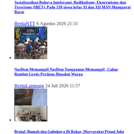
Sosialisasikan Bahaya Intoleransi, Radikalisme, Ekstremisme dan
Terorisme (IRET), Pada 339 siswa kelas XI dan XII MAN Manggarai
Barat
Berita
NTT
6 Agustus 2026 21:31
NasDem Memanggil
NasDem Tanggamus Memanggil , Cukur
Rambut Gratis Perdana Dipadati Warga
Berita
Lampung
24 Juli 2026 11:57
Brutal, Rumah dan Gubuknya Di Bakar, Masyarakat Petani Adat