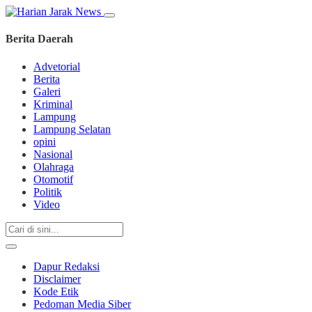
Berita Daerah
Advetorial
Berita
Galeri
Kriminal
Lampung
Lampung Selatan
opini
Nasional
Olahraga
Otomotif
Politik
Video
Dapur Redaksi
Disclaimer
Kode Etik
Pedoman Media Siber