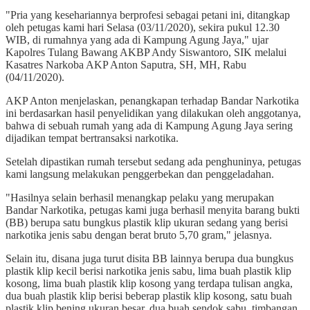
"Pria yang kesehariannya berprofesi sebagai petani ini, ditangkap
oleh petugas kami hari Selasa (03/11/2020), sekira pukul 12.30
WIB, di rumahnya yang ada di Kampung Agung Jaya," ujar
Kapolres Tulang Bawang AKBP Andy Siswantoro, SIK melalui
Kasatres Narkoba AKP Anton Saputra, SH, MH, Rabu
(04/11/2020).
AKP Anton menjelaskan, penangkapan terhadap Bandar Narkotika
ini berdasarkan hasil penyelidikan yang dilakukan oleh anggotanya,
bahwa di sebuah rumah yang ada di Kampung Agung Jaya sering
dijadikan tempat bertransaksi narkotika.
Setelah dipastikan rumah tersebut sedang ada penghuninya, petugas
kami langsung melakukan penggerbekan dan penggeladahan.
"Hasilnya selain berhasil menangkap pelaku yang merupakan
Bandar Narkotika, petugas kami juga berhasil menyita barang bukti
(BB) berupa satu bungkus plastik klip ukuran sedang yang berisi
narkotika jenis sabu dengan berat bruto 5,70 gram," jelasnya.
Selain itu, disana juga turut disita BB lainnya berupa dua bungkus
plastik klip kecil berisi narkotika jenis sabu, lima buah plastik klip
kosong, lima buah plastik klip kosong yang terdapa tulisan angka,
dua buah plastik klip berisi beberap plastik klip kosong, satu buah
plastik klip bening ukuran besar, dua buah sendok sabu, timbangan