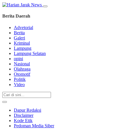
Berita Daerah
Advetorial
Berita
Galeri
Kriminal
Lampung
Lampung Selatan
opini
Nasional
Olahraga
Otomotif
Politik
Video
Dapur Redaksi
Disclaimer
Kode Etik
Pedoman Media Siber