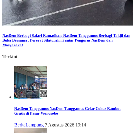
NasDem Berbagi
Safari Ramadhan, NasDem Tanggamus Berbagi Takjil dan
Buka Bersama , Pererat Silaturahmi antar Pengurus NasDem dan
Masyarakat
Terkini
NasDem Tanggamus
NasDem Tanggamus Gelar Cukur Rambut
Gratis di Pasar Wonosobo
Berita
Lampung
7 Agustus 2026 19:14