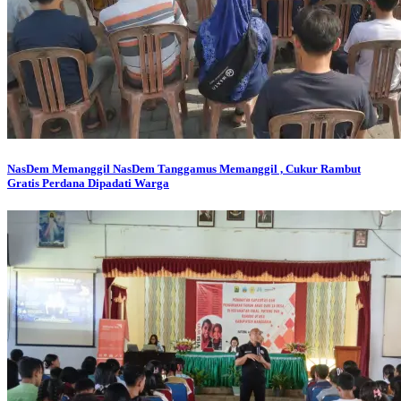
NasDem Memanggil
NasDem Tanggamus Memanggil , Cukur Rambut
Gratis Perdana Dipadati Warga