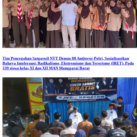
Tim Pencegahan Satgaswil NTT Densus 88 Antiteror Polri, Sosialisasikan
Bahaya Intoleransi, Radikalisme, Ekstremisme dan Terorisme (IRET), Pada
339 siswa kelas XI dan XII MAN Manggarai Barat