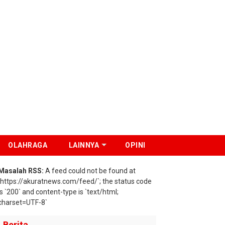
OLAHRAGA
LAINNYA
OPINI
Masalah RSS:
A feed could not be found at
`https://akuratnews.com/feed/`; the status code
is `200` and content-type is `text/html;
charset=UTF-8`
Berita