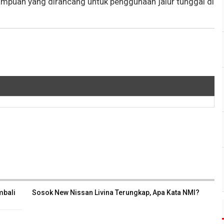
uan yang dirancang untuk penggunaan jalur tunggal di
mbali
Sosok New Nissan Livina Terungkap, Apa Kata NMI?
s