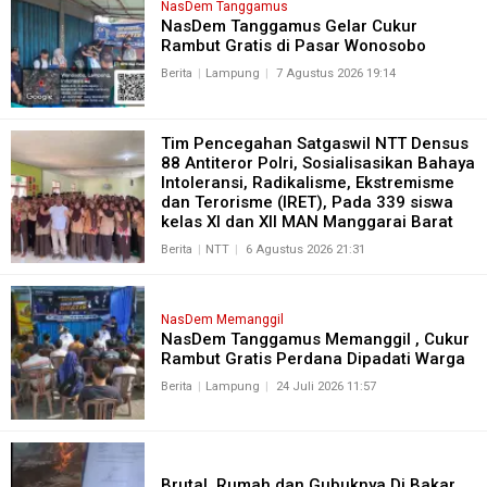
NasDem Tanggamus
NasDem Tanggamus Gelar Cukur
Rambut Gratis di Pasar Wonosobo
Berita
Lampung
7 Agustus 2026 19:14
Tim Pencegahan Satgaswil NTT Densus
88 Antiteror Polri, Sosialisasikan Bahaya
Intoleransi, Radikalisme, Ekstremisme
dan Terorisme (IRET), Pada 339 siswa
kelas XI dan XII MAN Manggarai Barat
Berita
NTT
6 Agustus 2026 21:31
NasDem Memanggil
NasDem Tanggamus Memanggil , Cukur
Rambut Gratis Perdana Dipadati Warga
Berita
Lampung
24 Juli 2026 11:57
Brutal, Rumah dan Gubuknya Di Bakar,