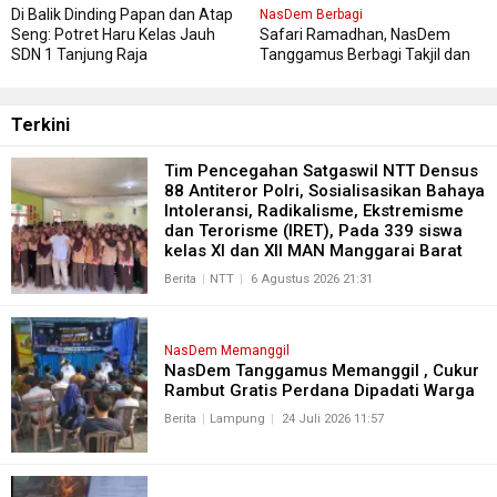
Di Balik Dinding Papan dan Atap
NasDem Berbagi
Seng: Potret Haru Kelas Jauh
Safari Ramadhan, NasDem
SDN 1 Tanjung Raja
Tanggamus Berbagi Takjil dan
Buka Bersama , Pererat
Silaturahmi antar Pengurus
NasDem dan Masyarakat
Terkini
Tim Pencegahan Satgaswil NTT Densus
88 Antiteror Polri, Sosialisasikan Bahaya
Intoleransi, Radikalisme, Ekstremisme
dan Terorisme (IRET), Pada 339 siswa
kelas XI dan XII MAN Manggarai Barat
Berita
NTT
6 Agustus 2026 21:31
NasDem Memanggil
NasDem Tanggamus Memanggil , Cukur
Rambut Gratis Perdana Dipadati Warga
Berita
Lampung
24 Juli 2026 11:57