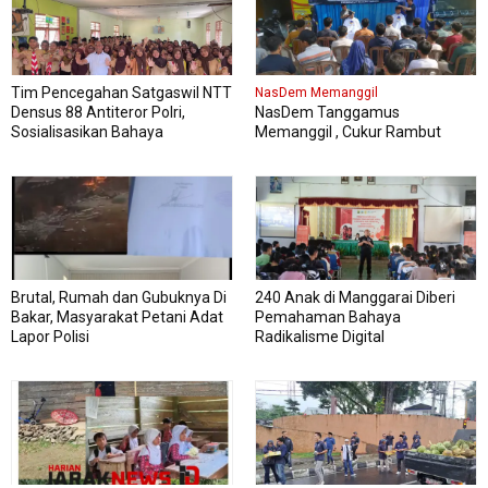
Tim Pencegahan Satgaswil NTT
NasDem Memanggil
Densus 88 Antiteror Polri,
NasDem Tanggamus
Sosialisasikan Bahaya
Memanggil , Cukur Rambut
Intoleransi, Radikalisme,
Gratis Perdana Dipadati Warga
Ekstremisme dan Terorisme
(IRET), Pada 339 siswa kelas XI
dan XII MAN Manggarai Barat
Brutal, Rumah dan Gubuknya Di
240 Anak di Manggarai Diberi
Bakar, Masyarakat Petani Adat
Pemahaman Bahaya
Lapor Polisi
Radikalisme Digital