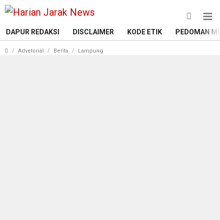
DAPUR REDAKSI
DISCLAIMER
KODE ETIK
PEDOMAN ME
Antusias Ibu ibu Pengajian TP PKK S
Advetorial
Berita
Lampung