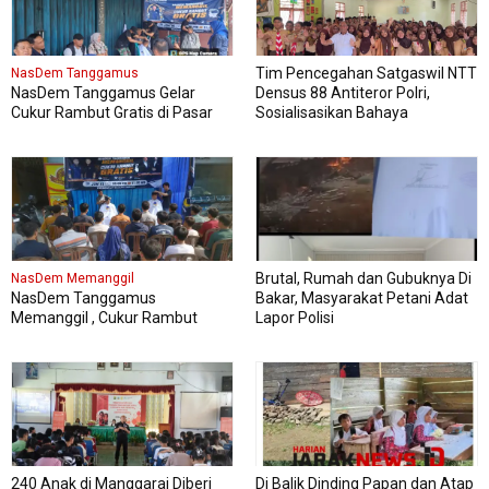
Tim Pencegahan Satgaswil NTT
NasDem Tanggamus
NasDem Tanggamus Gelar
Densus 88 Antiteror Polri,
Cukur Rambut Gratis di Pasar
Sosialisasikan Bahaya
Wonosobo
Intoleransi, Radikalisme,
Ekstremisme dan Terorisme
(IRET), Pada 339 siswa kelas XI
dan XII MAN Manggarai Barat
Brutal, Rumah dan Gubuknya Di
NasDem Memanggil
NasDem Tanggamus
Bakar, Masyarakat Petani Adat
Memanggil , Cukur Rambut
Lapor Polisi
Gratis Perdana Dipadati Warga
240 Anak di Manggarai Diberi
Di Balik Dinding Papan dan Atap