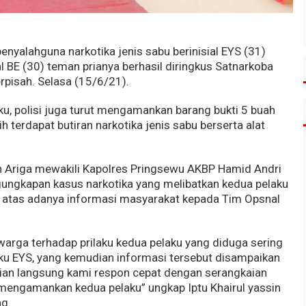
nyalahguna narkotika jenis sabu berinisial EYS (31)
 BE (30) teman prianya berhasil diringkus Satnarkoba
erpisah. Selasa (15/6/21).
, polisi juga turut mengamankan barang bukti 5 buah
h terdapat butiran narkotika jenis sabu berserta alat
in Ariga mewakili Kapolres Pringsewu AKBP Hamid Andri
ngkapan kasus narkotika yang melibatkan kedua pelaku
t atas adanya informasi masyarakat kepada Tim Opsnal
warga terhadap prilaku kedua pelaku yang diduga sering
ku EYS, yang kemudian informasi tersebut disampaikan
an langsung kami respon cepat dengan serangkaian
 mengamankan kedua pelaku” ungkap Iptu Khairul yassin
ng.