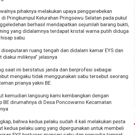
 awalnya pihaknya melakukan upaya penggerebekan
 di Pringkumpul Kelurahan Pringsewu Selatan pada pukul
ggeledehan berhasil mendapatkan sejumlah barang bukti,
bening yang didalamnya terdapat kristal warna putih diduga
 hisap sabu.
s diseputaran ruang tengah dan didalam kamar EYS dan
 diakui miliknya” jelasnya
g saat ini berstatus janda dan berprofesi sebagai
rsebut mengaku tidak menggunakan sabu tersebut seorang
teman prianya yakni BE.
but kemudian langsung kami kembangkan dengan
p BE dirumahnya di Desa Poncowarno Kecamatan
gnya
gkap, bahwa kedua pelaku sudah 4 kali melakukan pesta
ut kedua pelaku uang yang dipergunakan untuk membeli
 peran EYS bertugas mencari sabu dan penyedia tempat