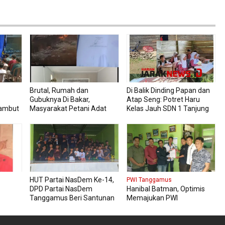
Brutal, Rumah dan
Di Balik Dinding Papan dan
Gubuknya Di Bakar,
Atap Seng: Potret Haru
Rambut
Masyarakat Petani Adat
Kelas Jauh SDN 1 Tanjung
ati
Lapor Polisi
Raja
HUT Partai NasDem Ke-14,
PWI Tanggamus
DPD Partai NasDem
Hanibal Batman, Optimis
Tanggamus Beri Santunan
Memajukan PWI
dan Bagi Sembako
Tanggamus Lebih Baik