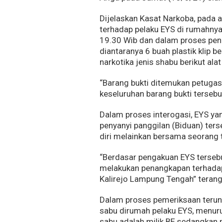
Dijelaskan Kasat Narkoba, pada
terhadap pelaku EYS di rumahnya
19.30 Wib dan dalam proses pen
diantaranya 6 buah plastik klip 
narkotika jenis shabu berikut alat
“Barang bukti ditemukan petuga
keseluruhan barang bukti tersebut
Dalam proses interogasi, EYS yan
penyanyi panggilan (Biduan) te
diri melainkan bersama seorang 
“Berdasar pengakuan EYS terse
melakukan penangkapan terhada
Kalirejo Lampung Tengah” teran
Dalam proses pemeriksaan terun
sabu dirumah pelaku EYS, menur
sabu adalah milik BE sedangkan