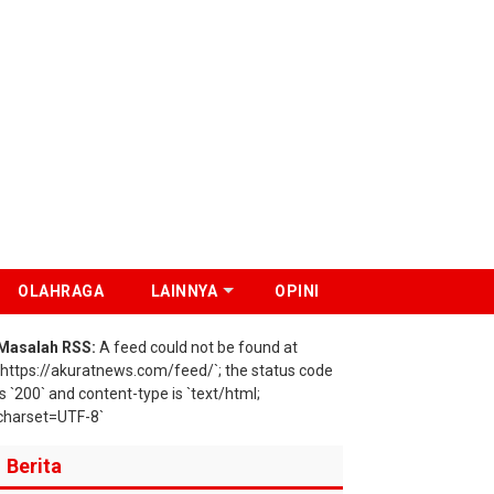
OLAHRAGA
LAINNYA
OPINI
Masalah RSS:
A feed could not be found at
`https://akuratnews.com/feed/`; the status code
is `200` and content-type is `text/html;
charset=UTF-8`
Berita