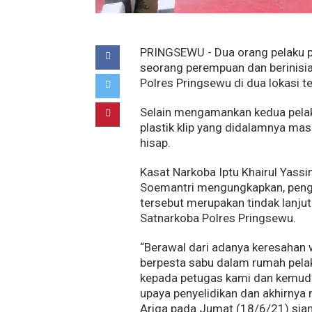
PRINGSEWU - Dua orang pelaku pe
seorang perempuan dan berinisial
Polres Pringsewu di dua lokasi t
Selain mengamankan kedua pelaku
plastik klip yang didalamnya masi
hisap.
Kasat Narkoba Iptu Khairul Yass
Soemantri mengungkapkan, pengu
tersebut merupakan tindak lanju
Satnarkoba Polres Pringsewu.
“Berawal dari adanya keresahan 
berpesta sabu dalam rumah pela
kepada petugas kami dan kemudi
upaya penyelidikan dan akhirnya
Ariga pada Jumat (18/6/21) sia