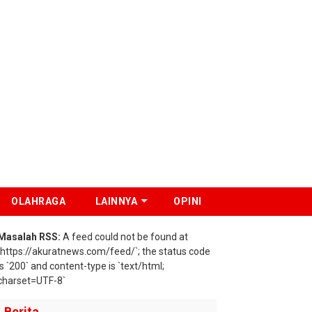
OLAHRAGA
LAINNYA
OPINI
Masalah RSS:
A feed could not be found at
`https://akuratnews.com/feed/`; the status code
is `200` and content-type is `text/html;
charset=UTF-8`
Berita