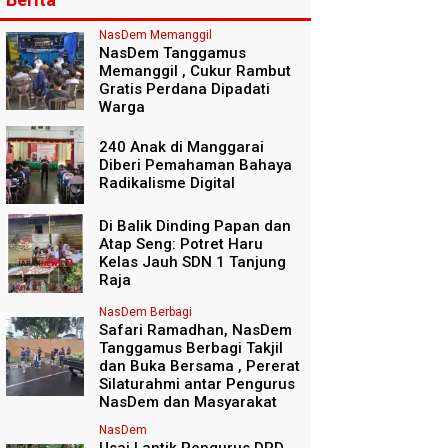
NasDem Memanggil
NasDem Tanggamus
Memanggil , Cukur Rambut
Gratis Perdana Dipadati
Warga
240 Anak di Manggarai
Diberi Pemahaman Bahaya
Radikalisme Digital
Di Balik Dinding Papan dan
Atap Seng: Potret Haru
Kelas Jauh SDN 1 Tanjung
Raja
NasDem Berbagi
Safari Ramadhan, NasDem
Tanggamus Berbagi Takjil
dan Buka Bersama , Pererat
Silaturahmi antar Pengurus
NasDem dan Masyarakat
NasDem
Usai Lantik Pengurus DPD