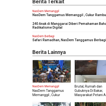
Berita Terkait
NasDem Memanggil
NasDem Tanggamus Memanggil , Cukur Rambu
Gratis Perdana Dipadati Warga
240 Anak di Manggarai Diberi Pemahaman Bah
Radikalisme Digital
NasDem Berbagi
Safari Ramadhan, NasDem Tanggamus Berbagi 
dan Buka Bersama , Pererat Silaturahmi antar
Pengurus NasDem dan Masyarakat
Berita Lainnya
Brutal, Rumah dan
NasDem Memanggil
NasDem Tanggamus
Gubuknya Di Bakar,
Memanggil , Cukur
Masyarakat Petani A
Rambut Gratis Perdana
Lapor Polisi
Dipadati Warga