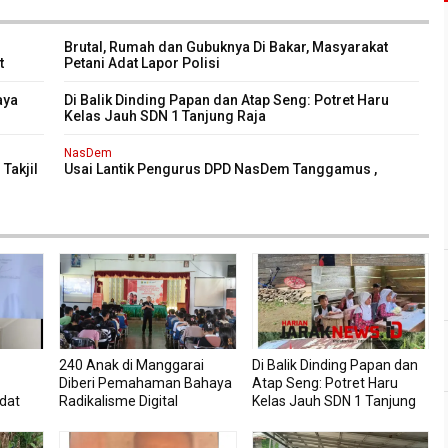
Brutal, Rumah dan Gubuknya Di Bakar, Masyarakat
t
Petani Adat Lapor Polisi
aya
Di Balik Dinding Papan dan Atap Seng: Potret Haru
Kelas Jauh SDN 1 Tanjung Raja
NasDem
Takjil
Usai Lantik Pengurus DPD NasDem Tanggamus ,
Herman HN Resmikan dan Serah Terima Bantuan
Sumur Bor Untuk Masyarakat Tanggamus
240 Anak di Manggarai
Di Balik Dinding Papan dan
Diberi Pemahaman Bahaya
Atap Seng: Potret Haru
dat
Radikalisme Digital
Kelas Jauh SDN 1 Tanjung
Raja