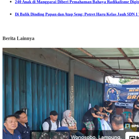
240 Anak di Manggarai Diberi Pemahaman Bahaya Radikalisme Digi
Di Balik Dinding Papan dan Atap Seng: Potret Haru Kelas Jauh SDN 1
Berita Lainnya