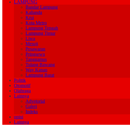
LAMPUNG
Bandar Lampung
Kalianda
Krui
Kota Metro
Lampung Tengah
Lampung Timur
Liwa
Mesuji
Pesawaran
Pringsewu
Tanggamus
Tulang Bawang
Way Kanan
Lampung Barat
Politik
Otomotif
Olahraga
Lainnya
Advetorial
Galeri
Indeks
opini
Lainnya