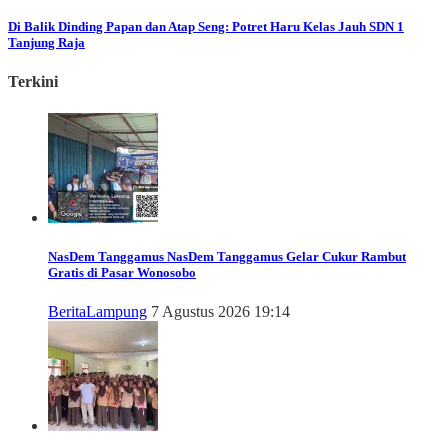
Di Balik Dinding Papan dan Atap Seng: Potret Haru Kelas Jauh SDN 1
Tanjung Raja
Terkini
NasDem Tanggamus
NasDem Tanggamus Gelar Cukur Rambut
Gratis di Pasar Wonosobo
Berita
Lampung
7 Agustus 2026 19:14