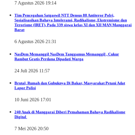
7 Agustus 2026 19:14
Tim Pencegahan Satgaswil NTT Densus 88 Antiteror Polri,
Sosialisasikan Bahaya Intoleransi, Radikalisme, Ekstremisme dan
Terorisme (IRET), Pada 339 siswa kelas XI dan XII MAN Manggarai
Barat
6 Agustus 2026 21:31
NasDem Memanggil
NasDem Tanggamus Memanggil , Cukur
Rambut Gratis Perdana Dipadati Warga
24 Juli 2026 11:57
Brutal, Rumah dan Gubuknya Di Bakar, Masyarakat Petani Adat
Lapor Polisi
10 Juni 2026 17:01
240 Anak di Manggarai Diberi Pemahaman Bahaya Radikalisme
Digital
7 Mei 2026 20:50