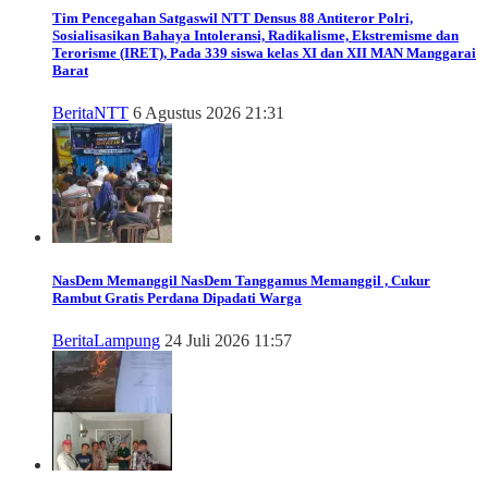
Tim Pencegahan Satgaswil NTT Densus 88 Antiteror Polri,
Sosialisasikan Bahaya Intoleransi, Radikalisme, Ekstremisme dan
Terorisme (IRET), Pada 339 siswa kelas XI dan XII MAN Manggarai
Barat
Berita
NTT
6 Agustus 2026 21:31
NasDem Memanggil
NasDem Tanggamus Memanggil , Cukur
Rambut Gratis Perdana Dipadati Warga
Berita
Lampung
24 Juli 2026 11:57