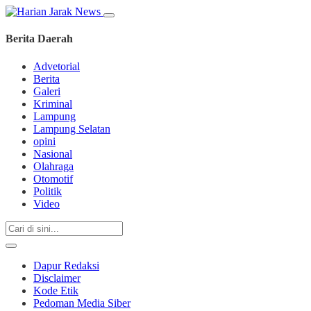
Berita Daerah
Advetorial
Berita
Galeri
Kriminal
Lampung
Lampung Selatan
opini
Nasional
Olahraga
Otomotif
Politik
Video
Dapur Redaksi
Disclaimer
Kode Etik
Pedoman Media Siber