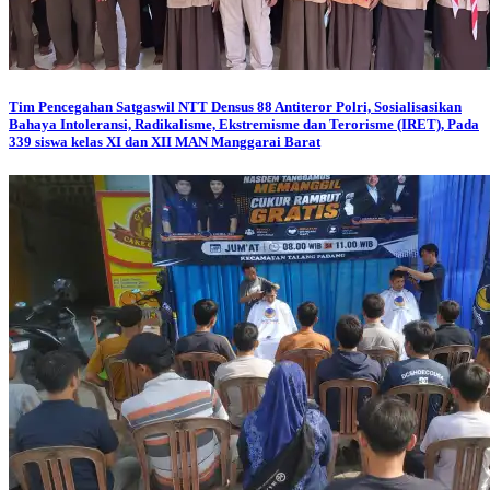
Tim Pencegahan Satgaswil NTT Densus 88 Antiteror Polri, Sosialisasikan
Bahaya Intoleransi, Radikalisme, Ekstremisme dan Terorisme (IRET), Pada
339 siswa kelas XI dan XII MAN Manggarai Barat