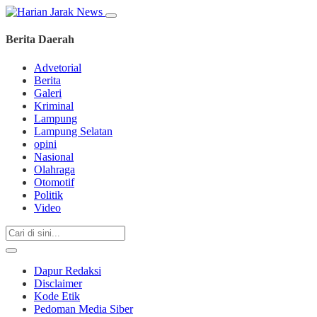
Berita Daerah
Advetorial
Berita
Galeri
Kriminal
Lampung
Lampung Selatan
opini
Nasional
Olahraga
Otomotif
Politik
Video
Dapur Redaksi
Disclaimer
Kode Etik
Pedoman Media Siber