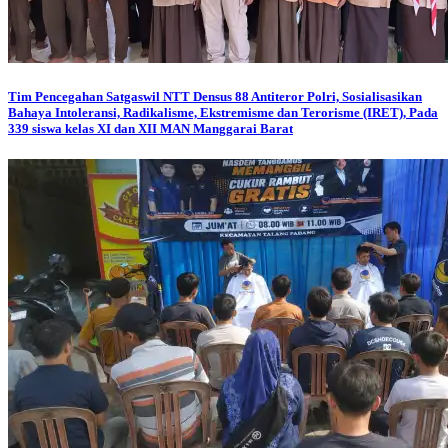
Tim Pencegahan Satgaswil NTT Densus 88 Antiteror Polri, Sosialisasikan
Bahaya Intoleransi, Radikalisme, Ekstremisme dan Terorisme (IRET), Pada
339 siswa kelas XI dan XII MAN Manggarai Barat