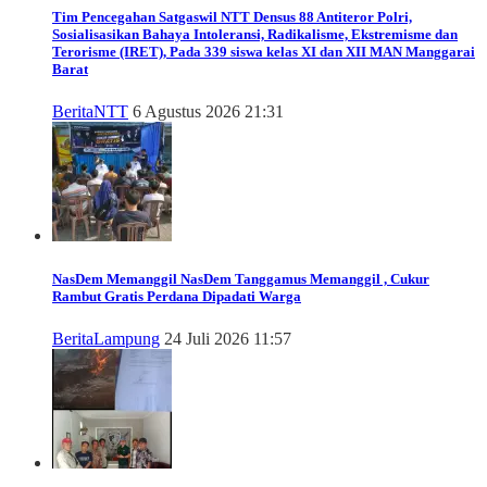
Tim Pencegahan Satgaswil NTT Densus 88 Antiteror Polri,
Sosialisasikan Bahaya Intoleransi, Radikalisme, Ekstremisme dan
Terorisme (IRET), Pada 339 siswa kelas XI dan XII MAN Manggarai
Barat
Berita
NTT
6 Agustus 2026 21:31
NasDem Memanggil
NasDem Tanggamus Memanggil , Cukur
Rambut Gratis Perdana Dipadati Warga
Berita
Lampung
24 Juli 2026 11:57