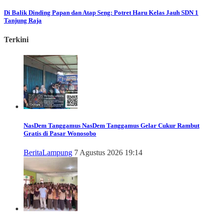
Di Balik Dinding Papan dan Atap Seng: Potret Haru Kelas Jauh SDN 1
Tanjung Raja
Terkini
NasDem Tanggamus
NasDem Tanggamus Gelar Cukur Rambut
Gratis di Pasar Wonosobo
Berita
Lampung
7 Agustus 2026 19:14