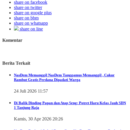
share on facebook
share on twitter
share on google plus
share on bbm
share on whatsapp
share on line
Komentar
Berita Terkait
NasDem Memanggil
NasDem Tanggamus Memanggil , Cukur
Rambut Gratis Perdana Dipadati Warga
24 Juli 2026 11:57
Di Balik Dinding Papan dan Atap Seng: Potret Haru Kelas Jauh SDN
1 Tanjung Raja
Kamis, 30 Apr 2026 20:26