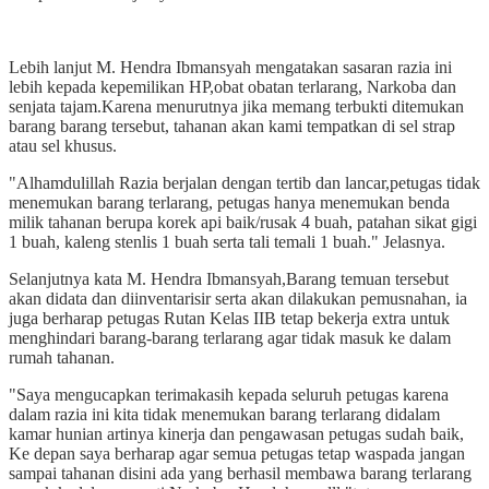
Lebih lanjut M. Hendra Ibmansyah mengatakan sasaran razia ini
lebih kepada kepemilikan HP,obat obatan terlarang, Narkoba dan
senjata tajam.Karena menurutnya jika memang terbukti ditemukan
barang barang tersebut, tahanan akan kami tempatkan di sel strap
atau sel khusus.
"Alhamdulillah Razia berjalan dengan tertib dan lancar,petugas tidak
menemukan barang terlarang, petugas hanya menemukan benda
milik tahanan berupa korek api baik/rusak 4 buah, patahan sikat gigi
1 buah, kaleng stenlis 1 buah serta tali temali 1 buah." Jelasnya.
Selanjutnya kata M. Hendra Ibmansyah,Barang temuan tersebut
akan didata dan diinventarisir serta akan dilakukan pemusnahan, ia
juga berharap petugas Rutan Kelas IIB tetap bekerja extra untuk
menghindari barang-barang terlarang agar tidak masuk ke dalam
rumah tahanan.
"Saya mengucapkan terimakasih kepada seluruh petugas karena
dalam razia ini kita tidak menemukan barang terlarang didalam
kamar hunian artinya kinerja dan pengawasan petugas sudah baik,
Ke depan saya berharap agar semua petugas tetap waspada jangan
sampai tahanan disini ada yang berhasil membawa barang terlarang