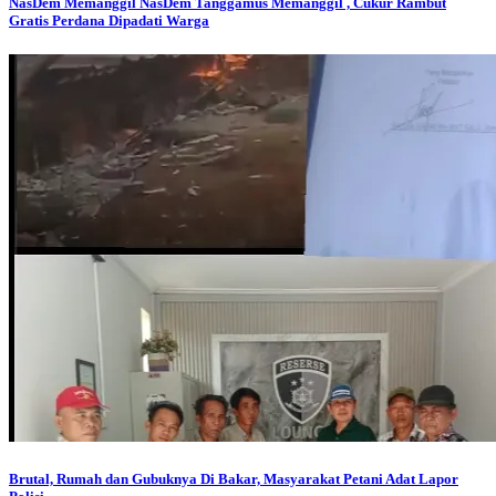
NasDem Memanggil
NasDem Tanggamus Memanggil , Cukur Rambut
Gratis Perdana Dipadati Warga
Brutal, Rumah dan Gubuknya Di Bakar, Masyarakat Petani Adat Lapor