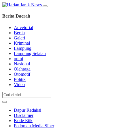
Berita Daerah
Advetorial
Berita
Galeri
Kriminal
Lampung
Lampung Selatan
opini
Nasional
Olahraga
Otomotif
Politik
Video
Dapur Redaksi
Disclaimer
Kode Etik
Pedoman Media Siber