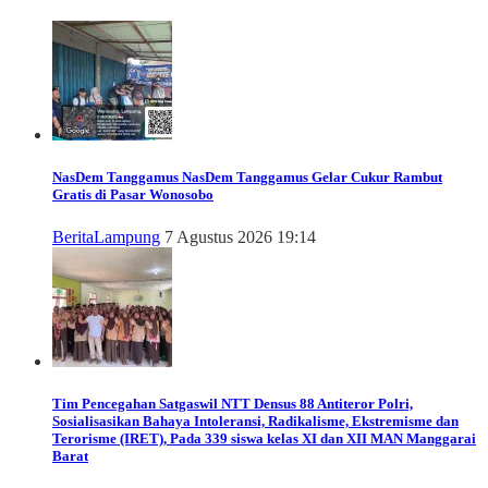
NasDem Tanggamus
NasDem Tanggamus Gelar Cukur Rambut
Gratis di Pasar Wonosobo
Berita
Lampung
7 Agustus 2026 19:14
Tim Pencegahan Satgaswil NTT Densus 88 Antiteror Polri,
Sosialisasikan Bahaya Intoleransi, Radikalisme, Ekstremisme dan
Terorisme (IRET), Pada 339 siswa kelas XI dan XII MAN Manggarai
Barat