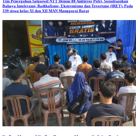
Tim Pencegahan Satgaswil NTT Densus 88 Antiteror Polri, Sosialisasikan
Bahaya Intoleransi, Radikalisme, Ekstremisme dan Terorisme (IRET), Pada
339 siswa kelas XI dan XII MAN Manggarai Barat