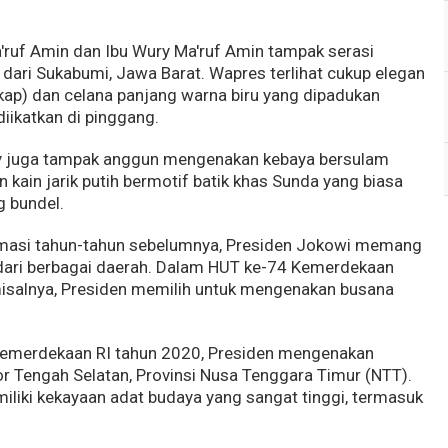
a'ruf Amin dan Ibu Wury Ma'ruf Amin tampak serasi
ari Sukabumi, Jawa Barat. Wapres terlihat cukup elegan
skap) dan celana panjang warna biru yang dipadukan
iikatkan di pinggang.
ry juga tampak anggun mengenakan kebaya bersulam
kain jarik putih bermotif batik khas Sunda yang biasa
g bundel.
amasi tahun-tahun sebelumnya, Presiden Jokowi memang
ari berbagai daerah. Dalam HUT ke-74 Kemerdekaan
misalnya, Presiden memilih untuk mengenakan busana
Kemerdekaan RI tahun 2020, Presiden mengenakan
r Tengah Selatan, Provinsi Nusa Tenggara Timur (NTT).
iliki kekayaan adat budaya yang sangat tinggi, termasuk