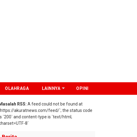
OLAHRAGA
LAINNYA
OPINI
Masalah RSS:
A feed could not be found at
`https://akuratnews.com/feed/`; the status code
is `200` and content-type is `text/html;
charset=UTF-8`
Berita