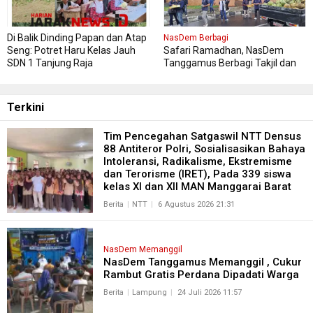
Di Balik Dinding Papan dan Atap
NasDem Berbagi
Seng: Potret Haru Kelas Jauh
Safari Ramadhan, NasDem
SDN 1 Tanjung Raja
Tanggamus Berbagi Takjil dan
Buka Bersama , Pererat
Silaturahmi antar Pengurus
NasDem dan Masyarakat
Terkini
Tim Pencegahan Satgaswil NTT Densus
88 Antiteror Polri, Sosialisasikan Bahaya
Intoleransi, Radikalisme, Ekstremisme
dan Terorisme (IRET), Pada 339 siswa
kelas XI dan XII MAN Manggarai Barat
Berita
NTT
6 Agustus 2026 21:31
NasDem Memanggil
NasDem Tanggamus Memanggil , Cukur
Rambut Gratis Perdana Dipadati Warga
Berita
Lampung
24 Juli 2026 11:57