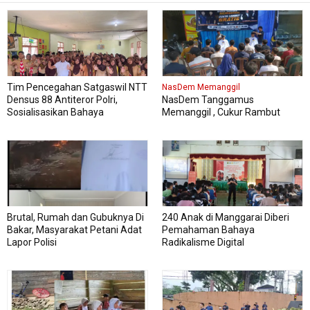
Tim Pencegahan Satgaswil NTT
NasDem Memanggil
Densus 88 Antiteror Polri,
NasDem Tanggamus
Sosialisasikan Bahaya
Memanggil , Cukur Rambut
Intoleransi, Radikalisme,
Gratis Perdana Dipadati Warga
Ekstremisme dan Terorisme
(IRET), Pada 339 siswa kelas XI
dan XII MAN Manggarai Barat
Brutal, Rumah dan Gubuknya Di
240 Anak di Manggarai Diberi
Bakar, Masyarakat Petani Adat
Pemahaman Bahaya
Lapor Polisi
Radikalisme Digital