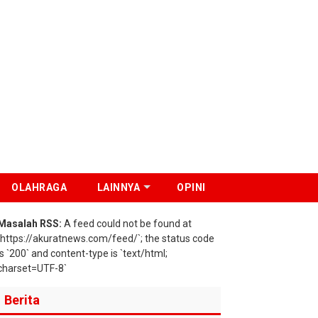
OLAHRAGA
LAINNYA
OPINI
Masalah RSS:
A feed could not be found at
`https://akuratnews.com/feed/`; the status code
is `200` and content-type is `text/html;
charset=UTF-8`
Berita