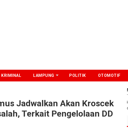
KRIMINAL
LAMPUNG
POLITIK
OTOMOTIF
Jadwalkan Akan Kroscek Ke Pekon Yang Bermasalah, Terkait Pengelolaan DD
mus Jadwalkan Akan Kroscek
lah, Terkait Pengelolaan DD