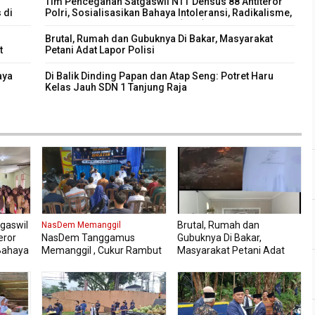
Tim Pencegahan Satgaswil NTT Densus 88 Antiteror
 di
Polri, Sosialisasikan Bahaya Intoleransi, Radikalisme,
Ekstremisme dan Terorisme (IRET), Pada 339 siswa
kelas XI dan XII MAN Manggarai Barat
Brutal, Rumah dan Gubuknya Di Bakar, Masyarakat
t
Petani Adat Lapor Polisi
aya
Di Balik Dinding Papan dan Atap Seng: Potret Haru
Kelas Jauh SDN 1 Tanjung Raja
gaswil
Brutal, Rumah dan
NasDem Memanggil
eror
NasDem Tanggamus
Gubuknya Di Bakar,
 Bahaya
Memanggil , Cukur Rambut
Masyarakat Petani Adat
sme,
Gratis Perdana Dipadati
Lapor Polisi
Warga
da 339
II MAN