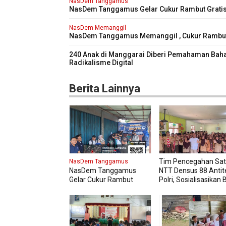
NasDem Tanggamus
NasDem Tanggamus Gelar Cukur Rambut Gratis
Pasar Wonosobo
NasDem Memanggil
NasDem Tanggamus Memanggil , Cukur Rambu
Gratis Perdana Dipadati Warga
240 Anak di Manggarai Diberi Pemahaman Bah
Radikalisme Digital
Berita Lainnya
Tim Pencegahan Sat
NasDem Tanggamus
NasDem Tanggamus
NTT Densus 88 Antit
Gelar Cukur Rambut
Polri, Sosialisasikan
Gratis di Pasar Wonosobo
Intoleransi, Radikali
Ekstremisme dan
Terorisme (IRET), Pa
siswa kelas XI dan X
Manggarai Barat