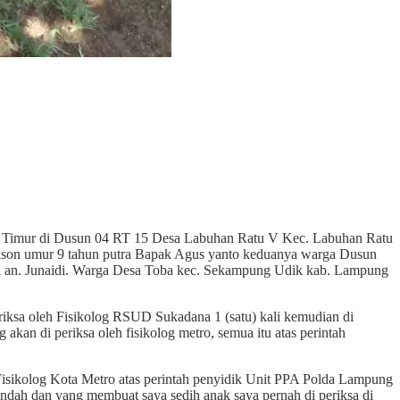
g Timur di Dusun 04 RT 15 Desa Labuhan Ratu V Kec. Labuhan Ratu
ikson umur 9 tahun putra Bapak Agus yanto keduanya warga Dusun
n an. Junaidi. Warga Desa Toba kec. Sekampung Udik kab. Lampung
riksa oleh Fisikolog RSUD Sukadana 1 (satu) kali kemudian di
 akan di periksa oleh fisikolog metro, semua itu atas perintah
isikolog Kota Metro atas perintah penyidik Unit PPA Polda Lampung
indah dan yang membuat saya sedih anak saya pernah di periksa di