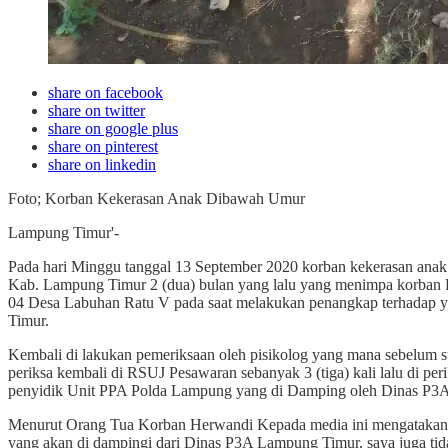
share on facebook
share on twitter
share on google plus
share on pinterest
share on linkedin
Foto; Korban Kekerasan Anak Dibawah Umur
Lampung Timur'-
Pada hari Minggu tanggal 13 September 2020 korban kekerasan an
Kab. Lampung Timur 2 (dua) bulan yang lalu yang menimpa korban 
04 Desa Labuhan Ratu V pada saat melakukan penangkap terhadap y
Timur.
Kembali di lakukan pemeriksaan oleh pisikolog yang mana sebelum su
periksa kembali di RSUJ Pesawaran sebanyak 3 (tiga) kali lalu di peri
penyidik Unit PPA Polda Lampung yang di Damping oleh Dinas P3
Menurut Orang Tua Korban Herwandi Kepada media ini mengatakan" h
yang akan di dampingi dari Dinas P3A Lampung Timur, saya juga tida