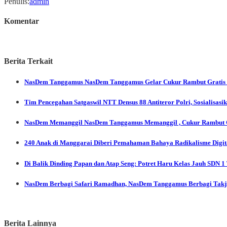
Penulis
:
admin
Komentar
Berita Terkait
NasDem Tanggamus
NasDem Tanggamus Gelar Cukur Rambut Gratis 
Tim Pencegahan Satgaswil NTT Densus 88 Antiteror Polri, Sosialisas
NasDem Memanggil
NasDem Tanggamus Memanggil , Cukur Rambut G
240 Anak di Manggarai Diberi Pemahaman Bahaya Radikalisme Digi
Di Balik Dinding Papan dan Atap Seng: Potret Haru Kelas Jauh SDN 1
NasDem Berbagi
Safari Ramadhan, NasDem Tanggamus Berbagi Takjil
Berita Lainnya