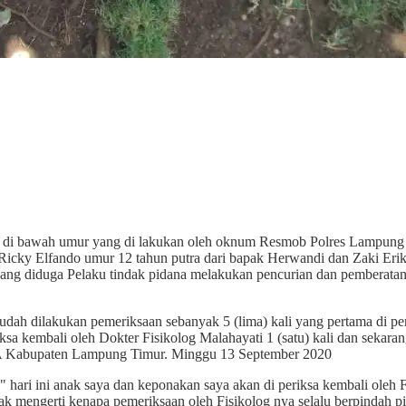
ak di bawah umur yang di lakukan oleh oknum Resmob Polres Lampun
Ricky Elfando umur 12 tahun putra dari bapak Herwandi dan Zaki Er
ang diduga Pelaku tindak pidana melakukan pencurian dan pemberata
dah dilakukan pemeriksaan sebanyak 5 (lima) kali yang pertama di pe
ksa kembali oleh Dokter Fisikolog Malahayati 1 (satu) kali dan sekarang
A Kabupaten Lampung Timur. Minggu 13 September 2020
ari ini anak saya dan keponakan saya akan di periksa kembali oleh F
k mengerti kenapa pemeriksaan oleh Fisikolog nya selalu berpindah p