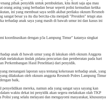
wenang pihak penyidik untuk pembuktian, kita ikuti saja apa mau
hat orang asing yang berbadan besar seperti polisi kemudian ketika
takutan, ini yang membuat saya sedih akibat perilaku oknum Resmob
sangat besar ya itu dia bercita-cita menjadi "Presiden" tetapi atas
eka terhadap anak saya yang masih di bawah umur ini dan kasus ini
 kami koordinasikan dengan p3a Lampung Timur" katanya singkat
Terhadap anak di bawah umur yang di lakukan oleh oknum Anggota
ah melakukan tindak pidana pencurian dan pemberatan pada hari
an Perkembangan Hasil Penelitian) dari penyidik.
ang menangani laporan saya tentang kekerasan terhadap anak, yang
hun yang dilakukan oleh oknum anggota Resmob Polres Lampung Timur
dengan baik,
il penyelidikan mereka, namun ada yang sangat saya sayang kan
n dalam waktu dekat ini penyidik akan segera melakukan olah TKP
ja Polisi yang selalu melayani dan mengayomi masyarakat, khususnya