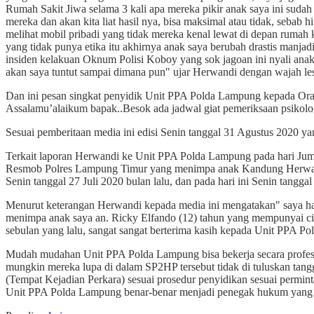
Rumah Sakit Jiwa selama 3 kali apa mereka pikir anak saya ini sudah
mereka dan akan kita liat hasil nya, bisa maksimal atau tidak, sebab 
melihat mobil pribadi yang tidak mereka kenal lewat di depan rumah
yang tidak punya etika itu akhirnya anak saya berubah drastis manjadi
insiden kelakuan Oknum Polisi Koboy yang sok jagoan ini nyali anak 
akan saya tuntut sampai dimana pun" ujar Herwandi dengan wajah le
Dan ini pesan singkat penyidik Unit PPA Polda Lampung kepada Ora
Assalamu’alaikum bapak..Besok ada jadwal giat pemeriksaan psikolo
Sesuai pemberitaan media ini edisi Senin tanggal 31 Agustus 2020 ya
Terkait laporan Herwandi ke Unit PPA Polda Lampung pada hari Jum'
Resmob Polres Lampung Timur yang menimpa anak Kandung Herwandi 
Senin tanggal 27 Juli 2020 bulan lalu, dan pada hari ini Senin tan
Menurut keterangan Herwandi kepada media ini mengatakan" saya ha
menimpa anak saya an. Ricky Elfando (12) tahun yang mempunyai ci
sebulan yang lalu, sangat sangat berterima kasih kepada Unit PPA 
Mudah mudahan Unit PPA Polda Lampung bisa bekerja secara profesion
mungkin mereka lupa di dalam SP2HP tersebut tidak di tuluskan tang
(Tempat Kejadian Perkara) sesuai prosedur penyidikan sesuai permi
Unit PPA Polda Lampung benar-benar menjadi penegak hukum yang ju