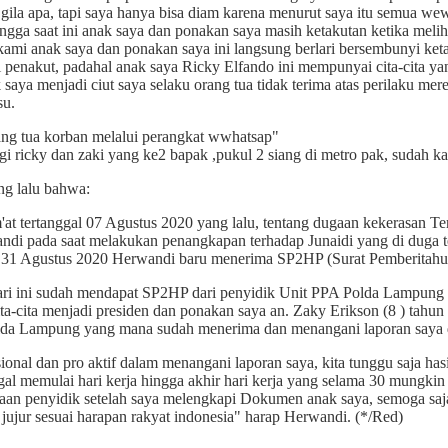
 gila apa, tapi saya hanya bisa diam karena menurut saya itu semua we
hingga saat ini anak saya dan ponakan saya masih ketakutan ketika meli
 kami anak saya dan ponakan saya ini langsung berlari bersembunyi ke
 penakut, padahal anak saya Ricky Elfando ini mempunyai cita-cita yang 
saya menjadi ciut saya selaku orang tua tidak terima atas perilaku mer
su.
ng tua korban melalui perangkat wwhatsap"
gi ricky dan zaki yang ke2 bapak ,pukul 2 siang di metro pak, sudah
ng lalu bahwa:
at tertanggal 07 Agustus 2020 yang lalu, tentang dugaan kekerasan 
pada saat melakukan penangkapan terhadap Junaidi yang di duga tel
ggal 31 Agustus 2020 Herwandi baru menerima SP2HP (Surat Pemberitahu
ri ini sudah mendapat SP2HP dari penyidik Unit PPA Polda Lampung y
ta-cita menjadi presiden dan ponakan saya an. Zaky Erikson (8 ) ta
Polda Lampung yang mana sudah menerima dan menangani laporan saya 
al dan pro aktif dalam menangani laporan saya, kita tunggu saja has
gal memulai hari kerja hingga akhir hari kerja yang selama 30 mungki
ntaan penyidik setelah saya melengkapi Dokumen anak saya, semoga sa
jur sesuai harapan rakyat indonesia" harap Herwandi. (*/Red)