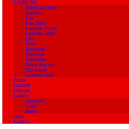
LAMPUNG
Bandar Lampung
Kalianda
Krui
Kota Metro
Lampung Tengah
Lampung Timur
Liwa
Mesuji
Pesawaran
Pringsewu
Tanggamus
Tulang Bawang
Way Kanan
Lampung Barat
Politik
Otomotif
Olahraga
Lainnya
Advetorial
Galeri
Indeks
opini
Lainnya