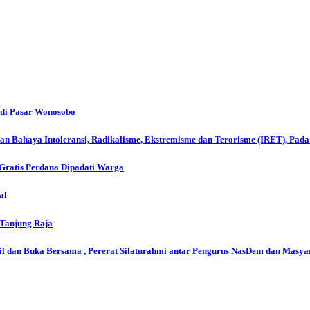
di Pasar Wonosobo
ikan Bahaya Intoleransi, Radikalisme, Ekstremisme dan Terorisme (IRET), Pad
ratis Perdana Dipadati Warga
tal
 Tanjung Raja
 dan Buka Bersama , Pererat Silaturahmi antar Pengurus NasDem dan Masya