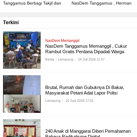
Tanggamus Berbagi Takjil dan
NasDem Tanggamus , Herman
Buka Bersama , Pererat
HN Resmikan dan Serah Terima
Silaturahmi antar Pengurus
Bantuan Sumur Bor Untuk
NasDem dan Masyarakat
Masyarakat Tanggamus
Terkini
NasDem Memanggil
NasDem Tanggamus Memanggil , Cukur
Rambut Gratis Perdana Dipadati Warga
Berita
Lampung
24 Juli 2026 11:57
Brutal, Rumah dan Gubuknya Di Bakar,
Masyarakat Petani Adat Lapor Polisi
Lampung
10 Juni 2026 17:01
240 Anak di Manggarai Diberi Pemahaman
Bahaya Radikalisme Digital