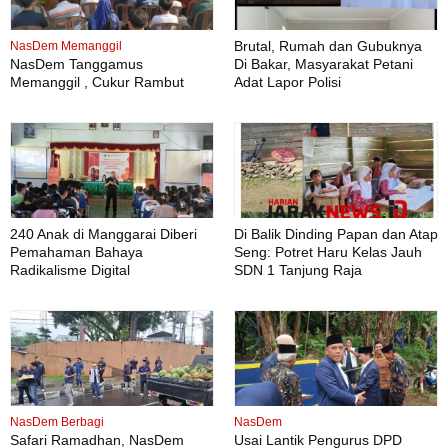
Brutal, Rumah dan Gubuknya
NasDem Memanggil
NasDem Tanggamus
Di Bakar, Masyarakat Petani
Memanggil , Cukur Rambut
Adat Lapor Polisi
Gratis Perdana Dipadati Warga
240 Anak di Manggarai Diberi
Di Balik Dinding Papan dan Atap
Pemahaman Bahaya
Seng: Potret Haru Kelas Jauh
Radikalisme Digital
SDN 1 Tanjung Raja
NasDem Berbagi
NasDem
Safari Ramadhan, NasDem
Usai Lantik Pengurus DPD