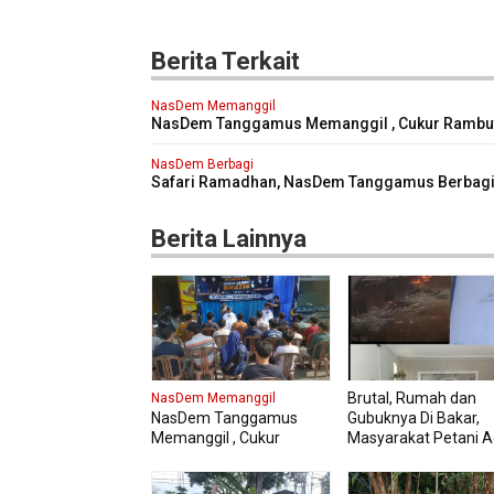
Berita Terkait
NasDem Memanggil
NasDem Tanggamus Memanggil , Cukur Rambu
Gratis Perdana Dipadati Warga
NasDem Berbagi
Safari Ramadhan, NasDem Tanggamus Berbagi 
dan Buka Bersama , Pererat Silaturahmi antar
Pengurus NasDem dan Masyarakat
Berita Lainnya
Brutal, Rumah dan
NasDem Memanggil
NasDem Tanggamus
Gubuknya Di Bakar,
Memanggil , Cukur
Masyarakat Petani A
Rambut Gratis Perdana
Lapor Polisi
Dipadati Warga