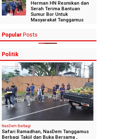
Herman HN Resmikan dan
Serah Terima Bantuan
Sumur Bor Untuk
Masyarakat Tanggamus
Popular
Posts
Politik
NasDem Berbagi
Safari Ramadhan, NasDem Tanggamus
Berbagi Takjil dan Buka Bersama ,