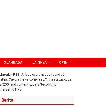
OLAHRAGA
LAINNYA
OPINI
Masalah RSS:
A feed could not be found at
`https://akuratnews.com/feed/`; the status code
is `200` and content-type is `text/html;
charset=UTF-8`
Berita