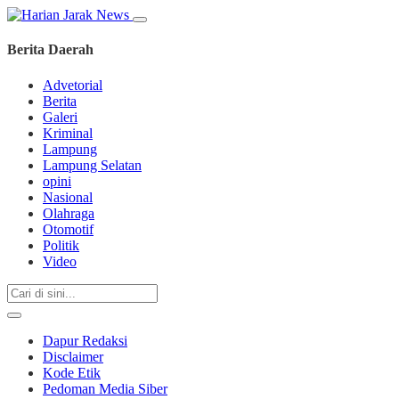
Berita Daerah
Advetorial
Berita
Galeri
Kriminal
Lampung
Lampung Selatan
opini
Nasional
Olahraga
Otomotif
Politik
Video
Dapur Redaksi
Disclaimer
Kode Etik
Pedoman Media Siber