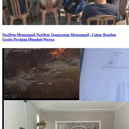
NasDem Memanggil
NasDem Tanggamus Memanggil , Cukur Rambut
Gratis Perdana Dipadati Warga