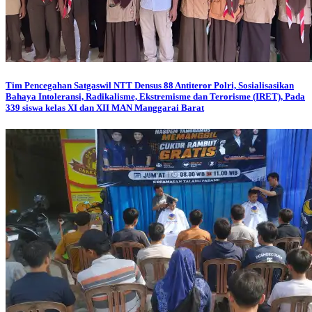
Tim Pencegahan Satgaswil NTT Densus 88 Antiteror Polri, Sosialisasikan
Bahaya Intoleransi, Radikalisme, Ekstremisme dan Terorisme (IRET), Pada
339 siswa kelas XI dan XII MAN Manggarai Barat