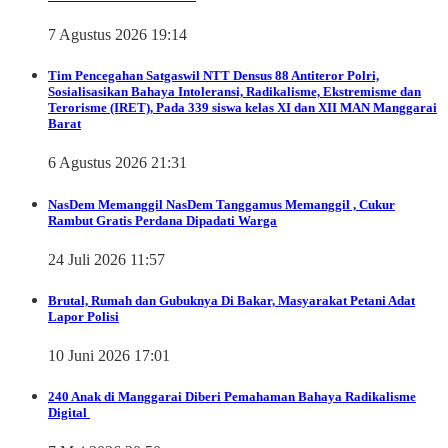
7 Agustus 2026 19:14
Tim Pencegahan Satgaswil NTT Densus 88 Antiteror Polri,
Sosialisasikan Bahaya Intoleransi, Radikalisme, Ekstremisme dan
Terorisme (IRET), Pada 339 siswa kelas XI dan XII MAN Manggarai
Barat
6 Agustus 2026 21:31
NasDem Memanggil
NasDem Tanggamus Memanggil , Cukur
Rambut Gratis Perdana Dipadati Warga
24 Juli 2026 11:57
Brutal, Rumah dan Gubuknya Di Bakar, Masyarakat Petani Adat
Lapor Polisi
10 Juni 2026 17:01
240 Anak di Manggarai Diberi Pemahaman Bahaya Radikalisme
Digital