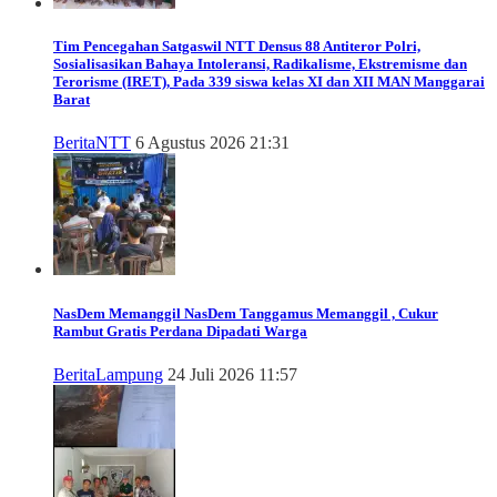
Tim Pencegahan Satgaswil NTT Densus 88 Antiteror Polri,
Sosialisasikan Bahaya Intoleransi, Radikalisme, Ekstremisme dan
Terorisme (IRET), Pada 339 siswa kelas XI dan XII MAN Manggarai
Barat
Berita
NTT
6 Agustus 2026 21:31
NasDem Memanggil
NasDem Tanggamus Memanggil , Cukur
Rambut Gratis Perdana Dipadati Warga
Berita
Lampung
24 Juli 2026 11:57