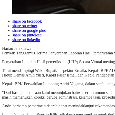
share on facebook
share on twitter
share on google plus
share on pinterest
share on linkedin
Harian Jaraknews---
Pemkab Tanggamus Terima Penyerahan Laporan Hasil Pemeriksaan S
Penyerahan Laporan Hasil pemeriksaan (LHP) Secara Virtual metting d
Turut mendampingi Wakil Bupati, Inspektur Ernalia, Kepala BPKA
Hidup Kemas Amin Yusfi, Kabid Pasar Ismail dan Kabid Pendapatan
Kepala BPK Perwakilan Lampung Andri Yogama, dalam sambutannya 
"Dari hasil pemeriksaan kami menunjukan bahwa secara umum sudah m
masih memerlukan koreksi berupa adminstrasi, kelembagaan, prosedu
Andri berharap pemerintah daerah dapat menindaklanjuti rekomenda
Lanjut Andre, dalam Renstra BPK, pihaknya menargetkan untuk tind