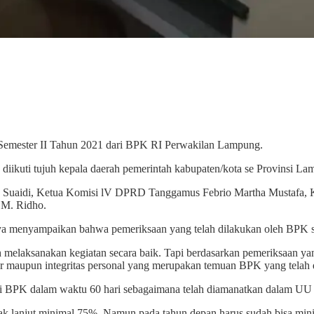
emester II Tahun 2021 dari BPK RI Perwakilan Lampung.
iikuti tujuh kepala daerah pemerintah kabupaten/kota se Provinsi Lam
D Suaidi, Ketua Komisi lV DPRD Tanggamus Febrio Martha Mustafa, 
 M. Ridho.
menyampaikan bahwa pemeriksaan yang telah dilakukan oleh BPK se
elaksanakan kegiatan secara baik. Tapi berdasarkan pemeriksaan yang
r maupun integritas personal yang merupakan temuan BPK yang telah d
si BPK dalam waktu 60 hari sebagaimana telah diamanatkan dalam UU
ak lanjut minimal 75%. Namun pada tahun depan harus sudah bisa mi