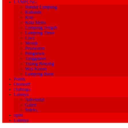
LAMPUNG
Bandar Lampung
Kalianda
Krui
Kota Metro
Lampung Tengah
Lampung Timur
Liwa
Mesuji
Pesawaran
Pringsewu
Tanggamus
Tulang Bawang
Way Kanan
Lampung Barat
Politik
Otomotif
Olahraga
Lainnya
Advetorial
Galeri
Indeks
opini
Lainnya