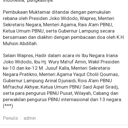
Indonesia," pungkasnya.
Pembukaan Muktamar ditandai dengan pemukulan
rebana oleh Presiden Joko Widodo, Wapres, Menteri
Sekretaris Negara, Menteri Agama, Rais A'am PBNU,
Ketua Umum PBNU, serta Gubernur Lampung secara
bersamaan dan diakhiri dengan pembacaan doa oleh K.H.
Muhsin Abdillah.
Selain Wapres, Hadir dalam acara ini Ibu Negara Iriana
Joko Widodo, Ibu Hj. Wury Ma’ruf Amin, Wakil Presiden
ke-10 dan ke-12 M. Jusuf Kalla, Menteri Sekretaris
Negara Pratikno, Menteri Agama Yaqut Cholil Qoumas,
Gubernur Lampung Arinal Djunaidi, Rois A'am PBNU
Miftachul Akhyar, Ketua Umum PBNU Said Aqiel Siradj,
serta para pengurus PBNU Pusat, Wilayah, Cabang dan
perwakilan pengurus PBNU internasional dari 13 negara.
(***)
Penulis
:
admin