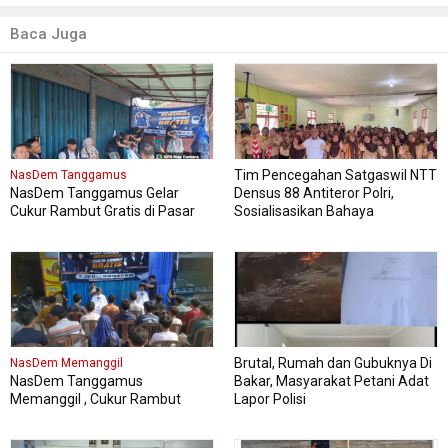
Baca Juga
Tim Pencegahan Satgaswil NTT
NasDem Tanggamus
NasDem Tanggamus Gelar
Densus 88 Antiteror Polri,
Cukur Rambut Gratis di Pasar
Sosialisasikan Bahaya
Wonosobo
Intoleransi, Radikalisme,
Ekstremisme dan Terorisme
(IRET), Pada 339 siswa kelas XI
dan XII MAN Manggarai Barat
Brutal, Rumah dan Gubuknya Di
NasDem Memanggil
NasDem Tanggamus
Bakar, Masyarakat Petani Adat
Memanggil , Cukur Rambut
Lapor Polisi
Gratis Perdana Dipadati Warga