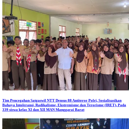
Tim Pencegahan Satgaswil NTT Densus 88 Antiteror Polri, Sosialisasikan
Bahaya Intoleransi, Radikalisme, Ekstremisme dan Terorisme (IRET), Pada
339 siswa kelas XI dan XII MAN Manggarai Barat