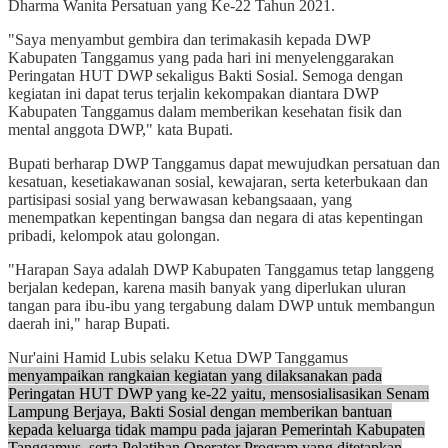
Dharma Wanita Persatuan yang Ke-22 Tahun 2021.
"Saya menyambut gembira dan terimakasih kepada DWP
Kabupaten Tanggamus yang pada hari ini menyelenggarakan
Peringatan HUT DWP sekaligus Bakti Sosial. Semoga dengan
kegiatan ini dapat terus terjalin kekompakan diantara DWP
Kabupaten Tanggamus dalam memberikan kesehatan fisik dan
mental anggota DWP," kata Bupati.
Bupati berharap DWP Tanggamus dapat mewujudkan persatuan dan
kesatuan, kesetiakawanan sosial, kewajaran, serta keterbukaan dan
partisipasi sosial yang berwawasan kebangsaaan, yang
menempatkan kepentingan bangsa dan negara di atas kepentingan
pribadi, kelompok atau golongan.
"Harapan Saya adalah DWP Kabupaten Tanggamus tetap langgeng
berjalan kedepan, karena masih banyak yang diperlukan uluran
tangan para ibu-ibu yang tergabung dalam DWP untuk membangun
daerah ini," harap Bupati.
Nur'aini Hamid Lubis selaku Ketua DWP Tanggamus
menyampaikan rangkaian kegiatan yang dilaksanakan pada
Peringatan HUT DWP yang ke-22 yaitu, mensosialisasikan Senam
Lampung Berjaya, Bakti Sosial dengan memberikan bantuan
kepada keluarga tidak mampu pada jajaran Pemerintah Kabupaten
Tanggamus, serta Pelatihan Operator Program yang ditetapkan