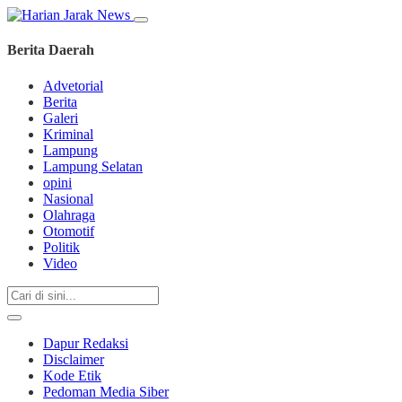
Berita Daerah
Advetorial
Berita
Galeri
Kriminal
Lampung
Lampung Selatan
opini
Nasional
Olahraga
Otomotif
Politik
Video
Dapur Redaksi
Disclaimer
Kode Etik
Pedoman Media Siber