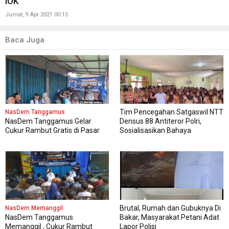
IOK
Jumat, 9 Apr 2021 00:15
Baca Juga
Tim Pencegahan Satgaswil NTT
NasDem Tanggamus
NasDem Tanggamus Gelar
Densus 88 Antiteror Polri,
Cukur Rambut Gratis di Pasar
Sosialisasikan Bahaya
Wonosobo
Intoleransi, Radikalisme,
Ekstremisme dan Terorisme
(IRET), Pada 339 siswa kelas XI
dan XII MAN Manggarai Barat
Brutal, Rumah dan Gubuknya Di
NasDem Memanggil
NasDem Tanggamus
Bakar, Masyarakat Petani Adat
Memanggil , Cukur Rambut
Lapor Polisi