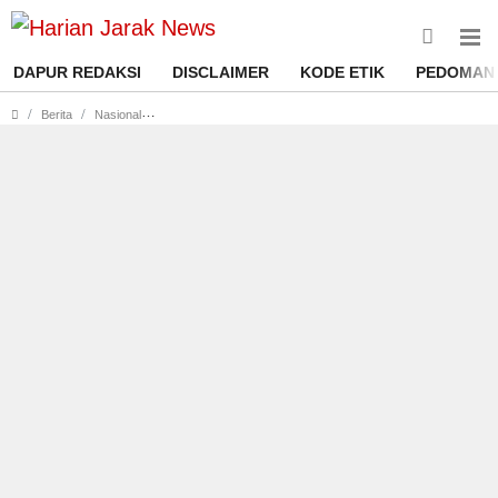
DAPUR REDAKSI
DISCLAIMER
KODE ETIK
PEDOMAN 
Resmi, Ini Tahapan Daftar dan Kelulusan Seleksi
Berita
Nasional