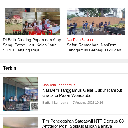
Gratis Perdana Dipadati Warga
Di Balik Dinding Papan dan Atap
NasDem Berbagi
Seng: Potret Haru Kelas Jauh
Safari Ramadhan, NasDem
SDN 1 Tanjung Raja
Tanggamus Berbagi Takjil dan
Buka Bersama , Pererat
Silaturahmi antar Pengurus
NasDem dan Masyarakat
Terkini
NasDem Tanggamus
NasDem Tanggamus Gelar Cukur Rambut
Gratis di Pasar Wonosobo
Berita
Lampung
7 Agustus 2026 19:14
Tim Pencegahan Satgaswil NTT Densus 88
Antiteror Polri, Sosialisasikan Bahaya