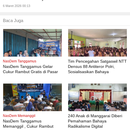
6 Maret 2026 00:13
Baca Juga
Tim Pencegahan Satgaswil NTT
NasDem Tanggamus
NasDem Tanggamus Gelar
Densus 88 Antiteror Polri,
Cukur Rambut Gratis di Pasar
Sosialisasikan Bahaya
Wonosobo
Intoleransi, Radikalisme,
Ekstremisme dan Terorisme
(IRET), Pada 339 siswa kelas XI
dan XII MAN Manggarai Barat
240 Anak di Manggarai Diberi
NasDem Memanggil
NasDem Tanggamus
Pemahaman Bahaya
Memanggil , Cukur Rambut
Radikalisme Digital