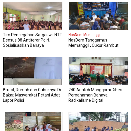
Tim Pencegahan Satgaswil NTT
NasDem Memanggil
Densus 88 Antiteror Polri,
NasDem Tanggamus
Sosialisasikan Bahaya
Memanggil , Cukur Rambut
Intoleransi, Radikalisme,
Gratis Perdana Dipadati Warga
Ekstremisme dan Terorisme
(IRET), Pada 339 siswa kelas XI
dan XII MAN Manggarai Barat
Brutal, Rumah dan Gubuknya Di
240 Anak di Manggarai Diberi
Bakar, Masyarakat Petani Adat
Pemahaman Bahaya
Lapor Polisi
Radikalisme Digital