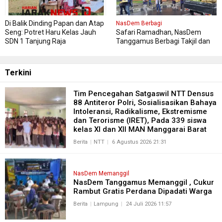
Di Balik Dinding Papan dan Atap
NasDem Berbagi
Seng: Potret Haru Kelas Jauh
Safari Ramadhan, NasDem
SDN 1 Tanjung Raja
Tanggamus Berbagi Takjil dan
Buka Bersama , Pererat
Silaturahmi antar Pengurus
NasDem dan Masyarakat
Terkini
Tim Pencegahan Satgaswil NTT Densus
88 Antiteror Polri, Sosialisasikan Bahaya
Intoleransi, Radikalisme, Ekstremisme
dan Terorisme (IRET), Pada 339 siswa
kelas XI dan XII MAN Manggarai Barat
Berita
NTT
6 Agustus 2026 21:31
NasDem Memanggil
NasDem Tanggamus Memanggil , Cukur
Rambut Gratis Perdana Dipadati Warga
Berita
Lampung
24 Juli 2026 11:57