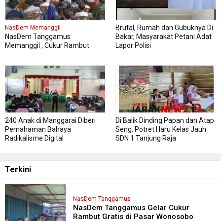
Brutal, Rumah dan Gubuknya Di
NasDem Memanggil
NasDem Tanggamus
Bakar, Masyarakat Petani Adat
Memanggil , Cukur Rambut
Lapor Polisi
Gratis Perdana Dipadati Warga
240 Anak di Manggarai Diberi
Di Balik Dinding Papan dan Atap
Pemahaman Bahaya
Seng: Potret Haru Kelas Jauh
Radikalisme Digital
SDN 1 Tanjung Raja
Terkini
NasDem Tanggamus
NasDem Tanggamus Gelar Cukur
Rambut Gratis di Pasar Wonosobo