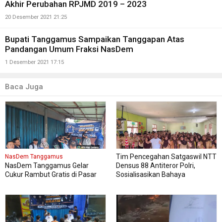
Akhir Perubahan RPJMD 2019 – 2023
20 Desember 2021 21:25
Bupati Tanggamus Sampaikan Tanggapan Atas
Pandangan Umum Fraksi NasDem
1 Desember 2021 17:15
Baca Juga
Tim Pencegahan Satgaswil NTT
NasDem Tanggamus
NasDem Tanggamus Gelar
Densus 88 Antiteror Polri,
Cukur Rambut Gratis di Pasar
Sosialisasikan Bahaya
Wonosobo
Intoleransi, Radikalisme,
Ekstremisme dan Terorisme
(IRET), Pada 339 siswa kelas XI
dan XII MAN Manggarai Barat