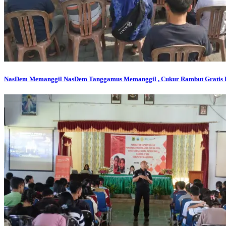
NasDem Memanggil
NasDem Tanggamus Memanggil , Cukur Rambut Gratis 