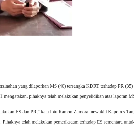
zinahan yang dilaporkan MS (40) tersangka KDRT terhadap PR (35) se
engatakan, pihaknya telah melakukan penyelidikan atas laporan MS t
dilakukan ES dan PR," kata Iptu Ramon Zamora mewakili Kapolres Ta
itu. Pihaknya telah melakukan pemeriksaam terhadap ES sementara unt