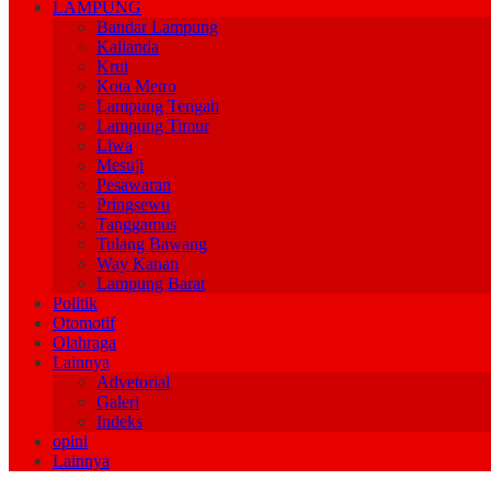
LAMPUNG
Bandar Lampung
Kalianda
Krui
Kota Metro
Lampung Tengah
Lampung Timur
Liwa
Mesuji
Pesawaran
Pringsewu
Tanggamus
Tulang Bawang
Way Kanan
Lampung Barat
Politik
Otomotif
Olahraga
Lainnya
Advetorial
Galeri
Indeks
opini
Lainnya