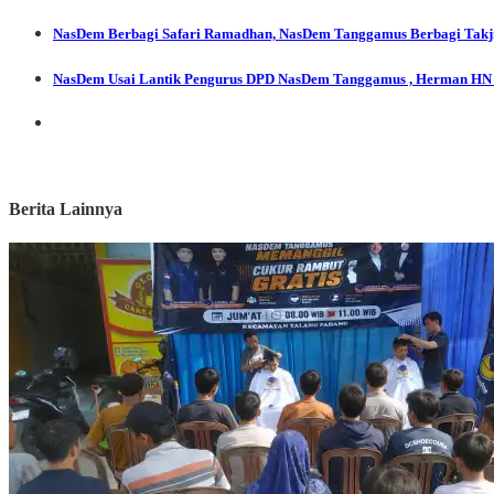
NasDem Berbagi
Safari Ramadhan, NasDem Tanggamus Berbagi Takjil
NasDem
Usai Lantik Pengurus DPD NasDem Tanggamus , Herman HN
Berita Lainnya