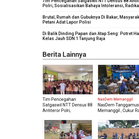
Tim Pencegahan Satgaswil NTT Densus 88 Antit
Polri, Sosialisasikan Bahaya Intoleransi, Radik
Ekstremisme dan Terorisme (IRET), Pada 339 s
kelas XI dan XII MAN Manggarai Barat
Brutal, Rumah dan Gubuknya Di Bakar, Masyarak
Petani Adat Lapor Polisi
Di Balik Dinding Papan dan Atap Seng: Potret H
Kelas Jauh SDN 1 Tanjung Raja
Berita Lainnya
Tim Pencegahan
NasDem Memanggil
Satgaswil NTT Densus 88
NasDem Tanggamus
Antiteror Polri,
Memanggil , Cukur 
Sosialisasikan Bahaya
Gratis Perdana Dipad
Intoleransi, Radikalisme,
Warga
Ekstremisme dan
Terorisme (IRET), Pada
339 siswa kelas XI dan XII