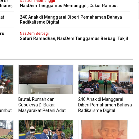
eror
NasDem Memanggil
alisme,
NasDem Tanggamus Memanggil , Cukur Rambut
iswa
Gratis Perdana Dipadati Warga
at
240 Anak di Manggarai Diberi Pemahaman Bahaya
Radikalisme Digital
aru
NasDem Berbagi
Safari Ramadhan, NasDem Tanggamus Berbagi Takjil
dan Buka Bersama , Pererat Silaturahmi antar
Pengurus NasDem dan Masyarakat
Brutal, Rumah dan
240 Anak di Manggarai
Gubuknya Di Bakar,
Diberi Pemahaman Bahaya
Rambut
Masyarakat Petani Adat
Radikalisme Digital
ati
Lapor Polisi