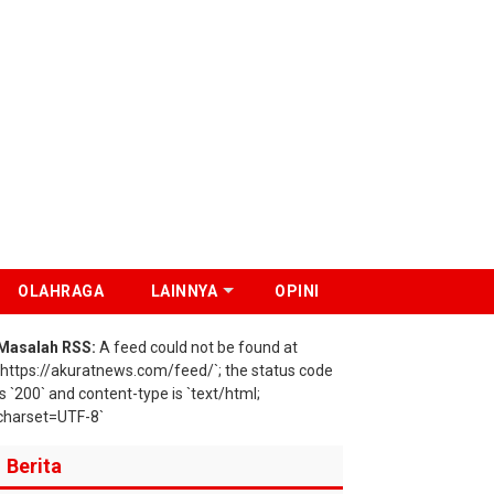
OLAHRAGA
LAINNYA
OPINI
Masalah RSS:
A feed could not be found at
`https://akuratnews.com/feed/`; the status code
is `200` and content-type is `text/html;
charset=UTF-8`
Berita