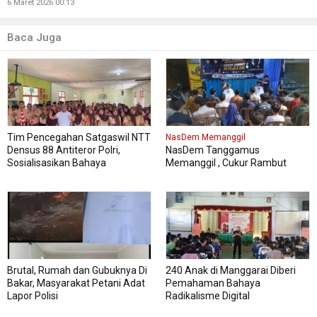
6 Maret 2026 00:13
Baca Juga
Tim Pencegahan Satgaswil NTT
NasDem Memanggil
Densus 88 Antiteror Polri,
NasDem Tanggamus
Sosialisasikan Bahaya
Memanggil , Cukur Rambut
Intoleransi, Radikalisme,
Gratis Perdana Dipadati Warga
Ekstremisme dan Terorisme
(IRET), Pada 339 siswa kelas XI
dan XII MAN Manggarai Barat
Brutal, Rumah dan Gubuknya Di
240 Anak di Manggarai Diberi
Bakar, Masyarakat Petani Adat
Pemahaman Bahaya
Lapor Polisi
Radikalisme Digital