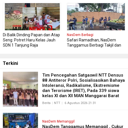
Di Balik Dinding Papan dan Atap
NasDem Berbagi
Seng: Potret Haru Kelas Jauh
Safari Ramadhan, NasDem
SDN 1 Tanjung Raja
Tanggamus Berbagi Takjil dan
Buka Bersama , Pererat
Silaturahmi antar Pengurus
NasDem dan Masyarakat
Terkini
Tim Pencegahan Satgaswil NTT Densus
88 Antiteror Polri, Sosialisasikan Bahaya
Intoleransi, Radikalisme, Ekstremisme
dan Terorisme (IRET), Pada 339 siswa
kelas XI dan XII MAN Manggarai Barat
Berita
NTT
6 Agustus 2026 21:31
NasDem Memanggil
NasDem Tanggamus Memanggil , Cukur