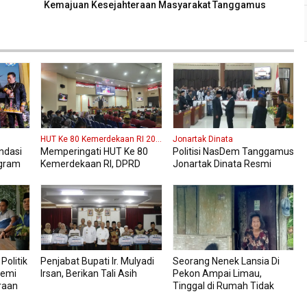
Kemajuan Kesejahteraan Masyarakat Tanggamus
HUT Ke 80 Kemerdekaan RI 2025
Jonartak Dinata
ndasi
Memperingati HUT Ke 80
Politisi NasDem Tanggamus
gram
Kemerdekaan RI, DPRD
Jonartak Dinata Resmi
aku
Kabupaten Tanggamus
Dilantik Jadi Anggota DPRD
ten
Menggelar Sidang
Tanggamus
Paripurna Istimewa
Politik
Penjabat Bupati Ir. Mulyadi
Seorang Nenek Lansia Di
emi
Irsan, Berikan Tali Asih
Pekon Ampai Limau,
raan
Tinggal di Rumah Tidak
mus
Layak Seorang Diri