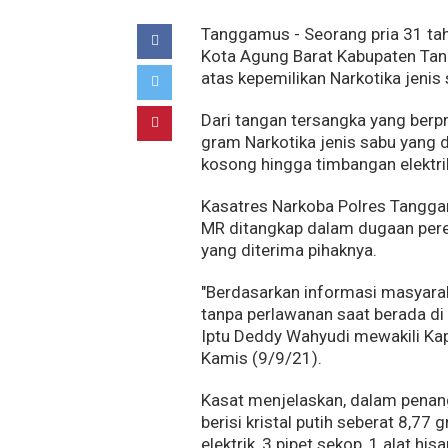
Tanggamus - Seorang pria 31 ta
Kota Agung Barat Kabupaten Ta
atas kepemilikan Narkotika jenis 
Dari tangan tersangka yang berpr
gram Narkotika jenis sabu yang di
kosong hingga timbangan elektri
Kasatres Narkoba Polres Tangg
MR ditangkap dalam dugaan pere
yang diterima pihaknya.
"Berdasarkan informasi masyaraka
tanpa perlawanan saat berada di
Iptu Deddy Wahyudi mewakili Ka
Kamis (9/9/21).
Kasat menjelaskan, dalam penang
berisi kristal putih seberat 8,77 
elektrik, 3 pipet sekop, 1 alat hi