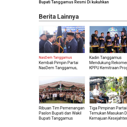
Bupati Tanggamus Resmi Di kukuhkan
Berita Lainnya
Kadin Tanggamus
NasDem Tanggamus
Kembali Pimpin Partai
Mendukung Rekome
NasDem Tanggamus,
KPPU Kemitraan Pro
Kurnain Targetkan Kursi
MBG Agar Diikuti Pel
di Pemilu 2029
Usaha Lokal Kabupa
Mendatang Dua Kali lipat
Ribuan Tim Pemenangan
Tiga Pimpinan Partai 
Paslon Bupati dan Wakil
Temukan Masukan D
Bupati Tanggamus
Kemajuan Kesejahte
Resmi Di kukuhkan
Masyarakat Tangga