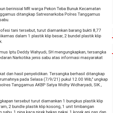
hun berinisial MR warga Pekon Teba Bunuk Kecamatan
nggamus ditangkap Satresnarkoba Polres Tanggamus
sabu.
ofesi tani tersebut, turut diamankan barang bukti 8,77
kemas dalam 1 plastik klip besar, 2 bundel plastik klip
k.
amus Iptu Deddy Wahyudi, SH mengungkapkan, tersangka
daran Narkotika jenis sabu atas informasi masyarakat
t dan hasil penyelidikan. Tersangka berhasil ditangkap
 rumahnya pada Selasa (7/9/21) pukul 12.00 Wib," ungkap
polres Tanggamus AKBP Satya Widhy Widharyadi, SIK.,
kapan tersebut turut diamankan 1 bungkus plastik klip
gram, 2 bundle plastik klip kosong, 1 unit timbangan
sap sabu, 1 pipa kaca pirek bekas pakai, 1 korek api gas dan