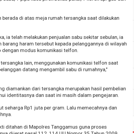
n berada di atas meja rumah tersangka saat dilakukan
, ia telah melakukan penjualan sabu sekitar sebulan, ia
barang haram tersebut kepada pelanggannya di wilayah
 dengan modus komunikasi telfon.
ersangka lain, menggunakan komunikasi telfon saat
elanggan datang mengambil sabu di rumahnya,"
ng diamankan dari tersangka merupakan hasil pembelian
hui identitasnya dan saat ini masih dalam pengejaran.
ut seharga Rp1 juta per gram. Lalu memecahnya dan
uhnya.
ukti ditahan di Mapolres Tanggamus guna proses
apnya dijerat pasal 112, 114 UU Nomor 35 Tahun 2009