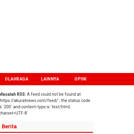
OLAHRAGA
LAINNYA
OPINI
Masalah RSS:
A feed could not be found at
`https://akuratnews.com/feed/`; the status code
is `200` and content-type is `text/html;
charset=UTF-8`
Berita