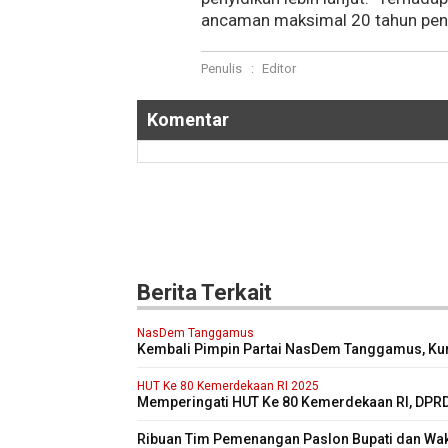
ancaman maksimal 20 tahun penja
Penulis
:
Editor
Komentar
Berita Terkait
NasDem Tanggamus
Kembali Pimpin Partai NasDem Tanggamus, Ku
Targetkan Kursi di Pemilu 2029 Mendatang Dua 
lipat
HUT Ke 80 Kemerdekaan RI 2025
Memperingati HUT Ke 80 Kemerdekaan RI, DPR
Kabupaten Tanggamus Menggelar Sidang Pari
Istimewa
Ribuan Tim Pemenangan Paslon Bupati dan Wak