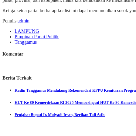
pusat, provinsi, dan kabupaten, maka kita kembalikan ke mekanisme int
Ketiga ketua partai berharap koalisi ini dapat memunculkan sosok 
Penulis
:
admin
LAMPUNG
Pimpinan Partai Politik
Tanggamus
Komentar
Berita Terkait
Kadin Tanggamus Mendukung Rekomendasi KPPU Kemitraan Program
HUT Ke 80 Kemerdekaan RI 2025
Memperingati HUT Ke 80 Kemerdek
Penjabat Bupati Ir. Mulyadi Irsan, Berikan Tali Asih