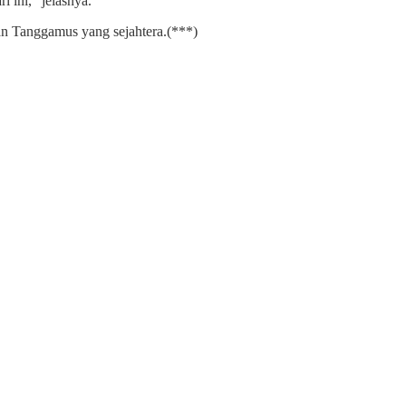
i ini,” jelasnya.
an Tanggamus yang sejahtera.(***)