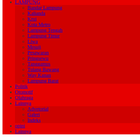
LAMPUNG
Bandar Lampung
Kalianda
Krui
Kota Metro
Lampung Tengah
Lampung Timur
Liwa
Mesuji
Pesawaran
Pringsewu
Tanggamus
Tulang Bawang
Way Kanan
Lampung Barat
Politik
Otomotif
Olahraga
Lainnya
Advetorial
Galeri
Indeks
opini
Lainnya