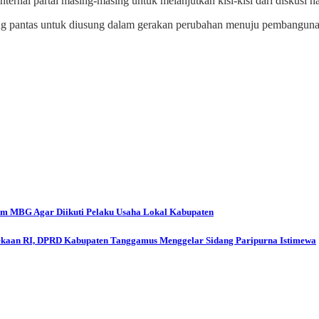
ernal partai masing-masing untuk melanjutkan kisi-kisi dari diskusi har
yang pantas untuk diusung dalam gerakan perubahan menuju pembangun
 MBG Agar Diikuti Pelaku Usaha Lokal Kabupaten
aan RI, DPRD Kabupaten Tanggamus Menggelar Sidang Paripurna Istimewa