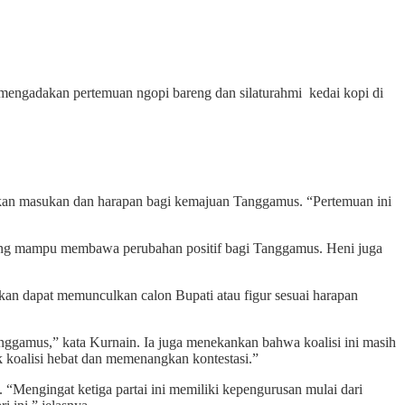
engadakan pertemuan ngopi bareng dan silaturahmi kedai kopi di
ikan masukan dan harapan bagi kemajuan Tanggamus. “Pertemuan ini
ti yang mampu membawa perubahan positif bagi Tanggamus. Heni juga
pkan dapat memunculkan calon Bupati atau figur sesuai harapan
ggamus,” kata Kurnain. Ia juga menekankan bahwa koalisi ini masih
uk koalisi hebat dan memenangkan kontestasi.”
 “Mengingat ketiga partai ini memiliki kepengurusan mulai dari