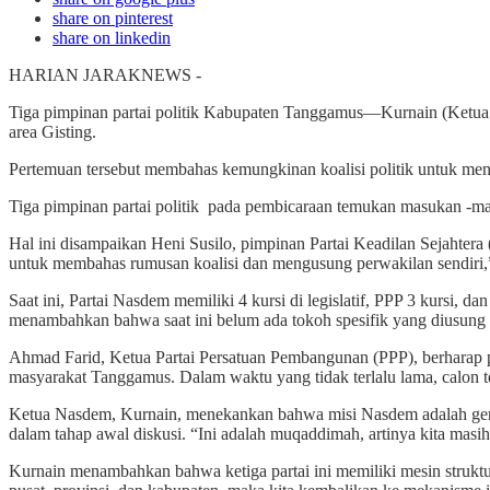
share on pinterest
share on linkedin
HARIAN JARAKNEWS -
Tiga pimpinan partai politik Kabupaten Tanggamus—Kurnain (Ketua
area Gisting.
Pertemuan tersebut membahas kemungkinan koalisi politik untuk men
Tiga pimpinan partai politik pada pembicaraan temukan masukan -
Hal ini disampaikan Heni Susilo, pimpinan Partai Keadilan Sejaht
untuk membahas rumusan koalisi dan mengusung perwakilan sendiri,
Saat ini, Partai Nasdem memiliki 4 kursi di legislatif, PPP 3 kursi
menambahkan bahwa saat ini belum ada tokoh spesifik yang diusung o
Ahmad Farid, Ketua Partai Persatuan Pembangunan (PPP), berharap pe
masyarakat Tanggamus. Dalam waktu yang tidak terlalu lama, calon 
Ketua Nasdem, Kurnain, menekankan bahwa misi Nasdem adalah gerak
dalam tahap awal diskusi. “Ini adalah muqaddimah, artinya kita masih
Kurnain menambahkan bahwa ketiga partai ini memiliki mesin struktur