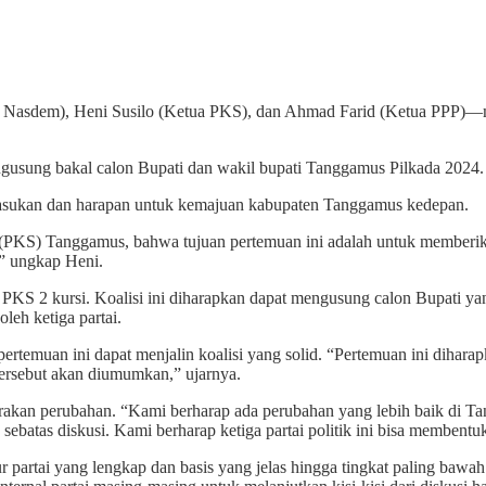
 Nasdem), Heni Susilo (Ketua PKS), dan Ahmad Farid (Ketua PPP)—m
gusung bakal calon Bupati dan wakil bupati Tanggamus Pilkada 2024.
masukan dan harapan untuk kemajuan kabupaten Tanggamus kedepan.
era (PKS) Tanggamus, bahwa tujuan pertemuan ini adalah untuk member
” ungkap Heni.
, dan PKS 2 kursi. Koalisi ini diharapkan dapat mengusung calon Bupa
leh ketiga partai.
rtemuan ini dapat menjalin koalisi yang solid. “Pertemuan ini dihara
tersebut akan diumumkan,” ujarnya.
an perubahan. “Kami berharap ada perubahan yang lebih baik di Tan
 sebatas diskusi. Kami berharap ketiga partai politik ini bisa membent
 partai yang lengkap dan basis yang jelas hingga tingkat paling bawah.