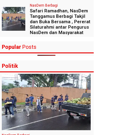
NasDem Berbagi
Safari Ramadhan, NasDem
Tanggamus Berbagi Takjil
dan Buka Bersama , Pererat
Silaturahmi antar Pengurus
NasDem dan Masyarakat
Popular
Posts
Politik