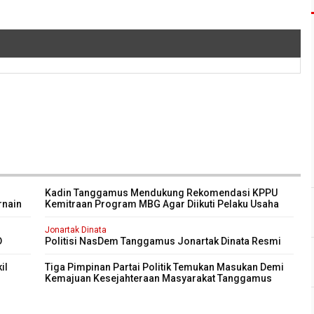
Kadin Tanggamus Mendukung Rekomendasi KPPU
rnain
Kemitraan Program MBG Agar Diikuti Pelaku Usaha
Kali
Lokal Kabupaten
Jonartak Dinata
D
Politisi NasDem Tanggamus Jonartak Dinata Resmi
purna
Dilantik Jadi Anggota DPRD Tanggamus
il
Tiga Pimpinan Partai Politik Temukan Masukan Demi
Kemajuan Kesejahteraan Masyarakat Tanggamus