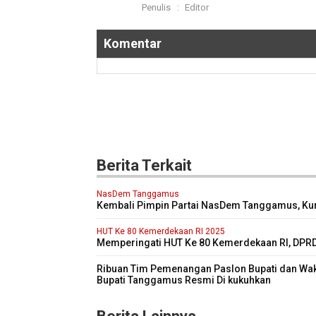
Penulis
:
Editor
Komentar
Berita Terkait
NasDem Tanggamus
Kembali Pimpin Partai NasDem Tanggamus, Ku
Targetkan Kursi di Pemilu 2029 Mendatang Dua 
lipat
HUT Ke 80 Kemerdekaan RI 2025
Memperingati HUT Ke 80 Kemerdekaan RI, DPR
Kabupaten Tanggamus Menggelar Sidang Pari
Istimewa
Ribuan Tim Pemenangan Paslon Bupati dan Wak
Bupati Tanggamus Resmi Di kukuhkan