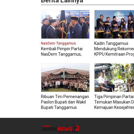
Berita Lainnya
Kadin Tanggamus
NasDem Tanggamus
Kembali Pimpin Partai
Mendukung Rekome
NasDem Tanggamus,
KPPU Kemitraan Pro
Kurnain Targetkan Kursi
MBG Agar Diikuti Pel
di Pemilu 2029
Usaha Lokal Kabupa
Mendatang Dua Kali lipat
Ribuan Tim Pemenangan
Tiga Pimpinan Partai 
Paslon Bupati dan Wakil
Temukan Masukan D
Bupati Tanggamus
Kemajuan Kesejahte
Resmi Di kukuhkan
Masyarakat Tangga