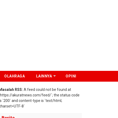
OLAHRAGA
LAINNYA
OPINI
Masalah RSS:
A feed could not be found at
`https://akuratnews.com/feed/`; the status code
is `200` and content-type is `text/html;
charset=UTF-8`
Berita