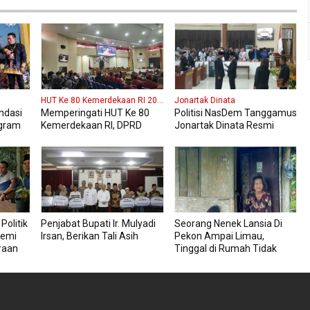
HUT Ke 80 Kemerdekaan RI 2025
Jonartak Dinata
ndasi
Memperingati HUT Ke 80
Politisi NasDem Tanggamus
gram
Kemerdekaan RI, DPRD
Jonartak Dinata Resmi
aku
Kabupaten Tanggamus
Dilantik Jadi Anggota DPRD
ten
Menggelar Sidang
Tanggamus
Paripurna Istimewa
Politik
Penjabat Bupati Ir. Mulyadi
Seorang Nenek Lansia Di
emi
Irsan, Berikan Tali Asih
Pekon Ampai Limau,
raan
Tinggal di Rumah Tidak
mus
Layak Seorang Diri