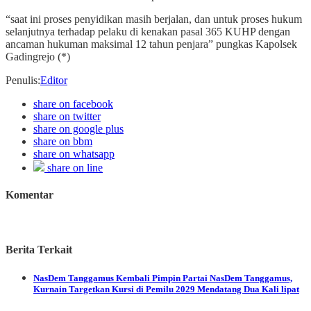
“saat ini proses penyidikan masih berjalan, dan untuk proses hukum
selanjutnya terhadap pelaku di kenakan pasal 365 KUHP dengan
ancaman hukuman maksimal 12 tahun penjara” pungkas Kapolsek
Gadingrejo (*)
Penulis
:
Editor
share on facebook
share on twitter
share on google plus
share on bbm
share on whatsapp
share on line
Komentar
Berita Terkait
NasDem Tanggamus
Kembali Pimpin Partai NasDem Tanggamus,
Kurnain Targetkan Kursi di Pemilu 2029 Mendatang Dua Kali lipat