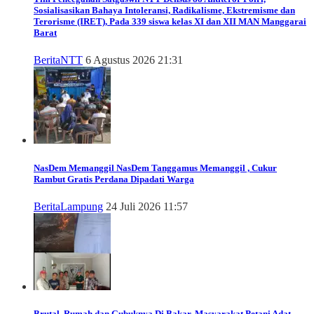
Sosialisasikan Bahaya Intoleransi, Radikalisme, Ekstremisme dan
Terorisme (IRET), Pada 339 siswa kelas XI dan XII MAN Manggarai
Barat
Berita
NTT
6 Agustus 2026 21:31
NasDem Memanggil
NasDem Tanggamus Memanggil , Cukur
Rambut Gratis Perdana Dipadati Warga
Berita
Lampung
24 Juli 2026 11:57
Brutal, Rumah dan Gubuknya Di Bakar, Masyarakat Petani Adat