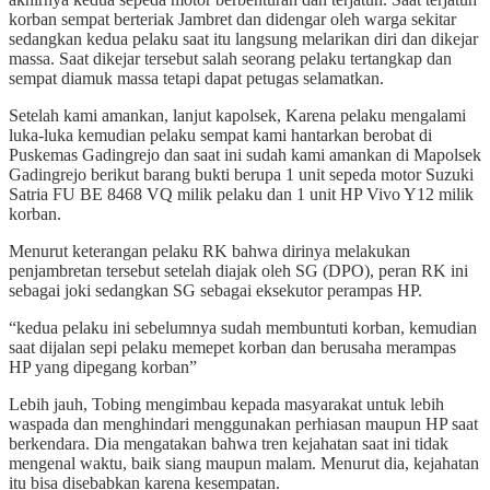
korban sempat berteriak Jambret dan didengar oleh warga sekitar
sedangkan kedua pelaku saat itu langsung melarikan diri dan dikejar
massa. Saat dikejar tersebut salah seorang pelaku tertangkap dan
sempat diamuk massa tetapi dapat petugas selamatkan.
Setelah kami amankan, lanjut kapolsek, Karena pelaku mengalami
luka-luka kemudian pelaku sempat kami hantarkan berobat di
Puskemas Gadingrejo dan saat ini sudah kami amankan di Mapolsek
Gadingrejo berikut barang bukti berupa 1 unit sepeda motor Suzuki
Satria FU BE 8468 VQ milik pelaku dan 1 unit HP Vivo Y12 milik
korban.
Menurut keterangan pelaku RK bahwa dirinya melakukan
penjambretan tersebut setelah diajak oleh SG (DPO), peran RK ini
sebagai joki sedangkan SG sebagai eksekutor perampas HP.
“kedua pelaku ini sebelumnya sudah membuntuti korban, kemudian
saat dijalan sepi pelaku memepet korban dan berusaha merampas
HP yang dipegang korban”
Lebih jauh, Tobing mengimbau kepada masyarakat untuk lebih
waspada dan menghindari menggunakan perhiasan maupun HP saat
berkendara. Dia mengatakan bahwa tren kejahatan saat ini tidak
mengenal waktu, baik siang maupun malam. Menurut dia, kejahatan
itu bisa disebabkan karena kesempatan.