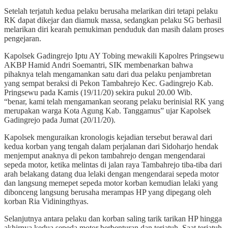
Setelah terjatuh kedua pelaku berusaha melarikan diri tetapi pelaku
RK dapat dikejar dan diamuk massa, sedangkan pelaku SG berhasil
melarikan diri kearah pemukiman penduduk dan masih dalam proses
pengejaran.
Kapolsek Gadingrejo Iptu AY Tobing mewakili Kapolres Pringsewu
AKBP Hamid Andri Soemantri, SIK membenarkan bahwa
pihaknya telah mengamankan satu dari dua pelaku penjambretan
yang sempat beraksi di Pekon Tambahrejo Kec. Gadingrejo Kab.
Pringsewu pada Kamis (19/11/20) sekira pukul 20.00 Wib.
“benar, kami telah mengamankan seorang pelaku berinisial RK yang
merupakan warga Kota Agung Kab. Tanggamus” ujar Kapolsek
Gadingrejo pada Jumat (20/11/20).
Kapolsek menguraikan kronologis kejadian tersebut berawal dari
kedua korban yang tengah dalam perjalanan dari Sidoharjo hendak
menjemput anaknya di pekon tambahrejo dengan mengendarai
sepeda motor, ketika melintas di jalan raya Tambahrejo tiba-tiba dari
arah belakang datang dua lelaki dengan mengendarai sepeda motor
dan langsung memepet sepeda motor korban kemudian lelaki yang
dibonceng langsung berusaha merampas HP yang dipegang oleh
korban Ria Vidiningthyas.
Selanjutnya antara pelaku dan korban saling tarik tarikan HP hingga
akhirnya kedua sepeda motor berbenturan dan terjatuh. Saat terjatuh