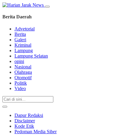
Berita Daerah
Advetorial
Berita
Galeri
Kriminal
Lampung
Lampung Selatan
opini
Nasional
Olahraga
Otomotif
Politik
Video
Dapur Redaksi
Disclaimer
Kode Etik
Pedoman Media Siber