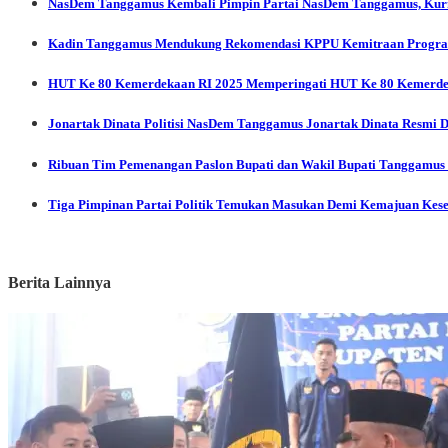
NasDem Tanggamus
Kembali Pimpin Partai NasDem Tanggamus, Kurna
Kadin Tanggamus Mendukung Rekomendasi KPPU Kemitraan Program
HUT Ke 80 Kemerdekaan RI 2025
Memperingati HUT Ke 80 Kemerdek
Jonartak Dinata
Politisi NasDem Tanggamus Jonartak Dinata Resmi 
Ribuan Tim Pemenangan Paslon Bupati dan Wakil Bupati Tanggamus
Tiga Pimpinan Partai Politik Temukan Masukan Demi Kemajuan Kes
Berita Lainnya