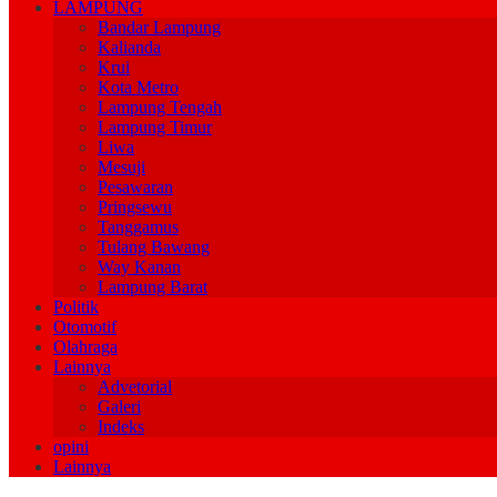
LAMPUNG
Bandar Lampung
Kalianda
Krui
Kota Metro
Lampung Tengah
Lampung Timur
Liwa
Mesuji
Pesawaran
Pringsewu
Tanggamus
Tulang Bawang
Way Kanan
Lampung Barat
Politik
Otomotif
Olahraga
Lainnya
Advetorial
Galeri
Indeks
opini
Lainnya