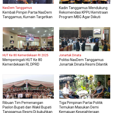
Kadin Tanggamus Mendukung
NasDem Tanggamus
Kembali Pimpin Partai NasDem
Rekomendasi KPPU Kemitraan
Tanggamus, Kurnain Targetkan
Program MBG Agar Diikuti
Kursi di Pemilu 2029 Mendatang
Pelaku Usaha Lokal Kabupaten
Dua Kali lipat
HUT Ke 80 Kemerdekaan RI 2025
Jonartak Dinata
Memperingati HUT Ke 80
Politisi NasDem Tanggamus
Kemerdekaan RI, DPRD
Jonartak Dinata Resmi Dilantik
Kabupaten Tanggamus
Jadi Anggota DPRD
Menggelar Sidang Paripurna
Tanggamus
Istimewa
Ribuan Tim Pemenangan
Tiga Pimpinan Partai Politik
Paslon Bupati dan Wakil Bupati
Temukan Masukan Demi
Tanggamus Resmi Di kukuhkan
Kemajuan Kesejahteraan