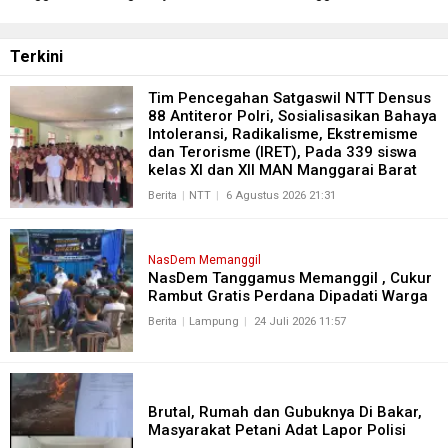
Buka Bersama , Pererat
HN Resmikan dan Serah Terima
Silaturahmi antar Pengurus
Bantuan Sumur Bor Untuk
NasDem dan Masyarakat
Masyarakat Tanggamus
Terkini
Tim Pencegahan Satgaswil NTT Densus
88 Antiteror Polri, Sosialisasikan Bahaya
Intoleransi, Radikalisme, Ekstremisme
dan Terorisme (IRET), Pada 339 siswa
kelas XI dan XII MAN Manggarai Barat
Berita
NTT
6 Agustus 2026 21:31
NasDem Memanggil
NasDem Tanggamus Memanggil , Cukur
Rambut Gratis Perdana Dipadati Warga
Berita
Lampung
24 Juli 2026 11:57
Brutal, Rumah dan Gubuknya Di Bakar,
Masyarakat Petani Adat Lapor Polisi