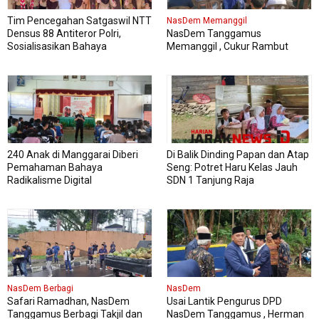
Tim Pencegahan Satgaswil NTT
NasDem Memanggil
Densus 88 Antiteror Polri,
NasDem Tanggamus
Sosialisasikan Bahaya
Memanggil , Cukur Rambut
Intoleransi, Radikalisme,
Gratis Perdana Dipadati Warga
Ekstremisme dan Terorisme
(IRET), Pada 339 siswa kelas XI
dan XII MAN Manggarai Barat
240 Anak di Manggarai Diberi
Di Balik Dinding Papan dan Atap
Pemahaman Bahaya
Seng: Potret Haru Kelas Jauh
Radikalisme Digital
SDN 1 Tanjung Raja
NasDem Berbagi
NasDem
Safari Ramadhan, NasDem
Usai Lantik Pengurus DPD
Tanggamus Berbagi Takjil dan
NasDem Tanggamus , Herman