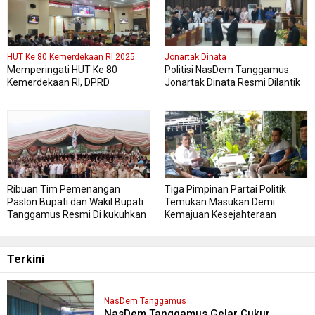
HUT Ke 80 Kemerdekaan RI 2025
Jonartak Dinata
Memperingati HUT Ke 80
Politisi NasDem Tanggamus
Kemerdekaan RI, DPRD
Jonartak Dinata Resmi Dilantik
Kabupaten Tanggamus
Jadi Anggota DPRD
Menggelar Sidang Paripurna
Tanggamus
Istimewa
Ribuan Tim Pemenangan
Tiga Pimpinan Partai Politik
Paslon Bupati dan Wakil Bupati
Temukan Masukan Demi
Tanggamus Resmi Di kukuhkan
Kemajuan Kesejahteraan
Masyarakat Tanggamus
Terkini
NasDem Tanggamus
NasDem Tanggamus Gelar Cukur