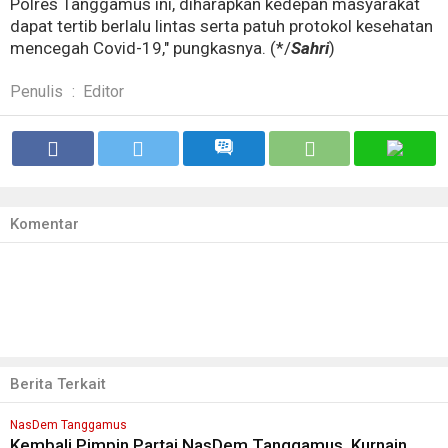
Polres Tanggamus ini, diharapkan kedepan masyarakat
dapat tertib berlalu lintas serta patuh protokol kesehatan
mencegah Covid-19," pungkasnya. (*/
Sahri
)
Penulis
:
Editor
Komentar
Berita Terkait
NasDem Tanggamus
Kembali Pimpin Partai NasDem Tanggamus, Kurnain