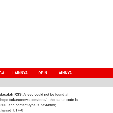
GA
LAINNYA
OPINI
LAINNYA
Masalah RSS:
A feed could not be found at
`https://akuratnews.com/feed/`; the status code is
`200` and content-type is `text/html;
charset=UTF-8`