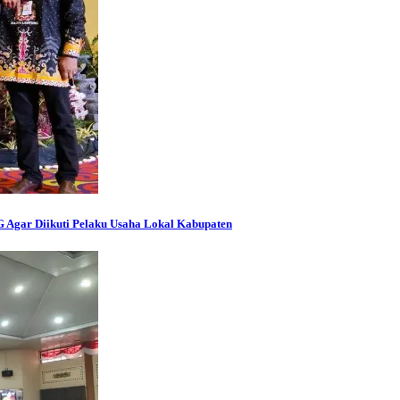
gar Diikuti Pelaku Usaha Lokal Kabupaten