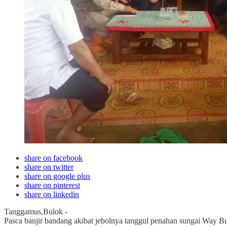
share on facebook
share on twitter
share on google plus
share on pinterest
share on linkedin
Tanggamus,Bulok -
Pasca banjir bandang akibat jebolnya tanggul penahan sungai Way