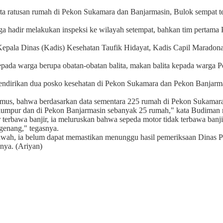
rta ratusan rumah di Pekon Sukamara dan Banjarmasin, Bulok sempat ter
ga hadir melakukan inspeksi ke wilayah setempat, bahkan tim pertama
Kepala Dinas (Kadis) Kesehatan Taufik Hidayat, Kadis Capil Marad
epada warga berupa obatan-obatan balita, makan balita kepada warga 
endirikan dua posko kesehatan di Pekon Sukamara dan Pekon Banjarm
s, bahwa berdasarkan data sementara 225 rumah di Pekon Sukamara 
lumpur dan di Pekon Banjarmasin sebanyak 25 rumah," kata Budiman 
erbawa banjir, ia meluruskan bahwa sepeda motor tidak terbawa banjir 
rgenang," tegasnya.
wah, ia belum dapat memastikan menunggu hasil pemeriksaan Dinas P
nya. (Ariyan)