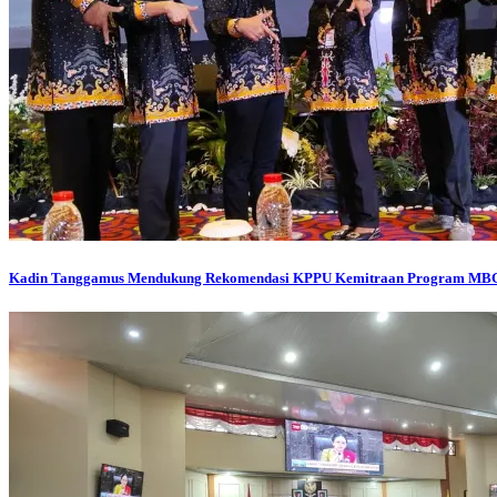
Kadin Tanggamus Mendukung Rekomendasi KPPU Kemitraan Program MBG A