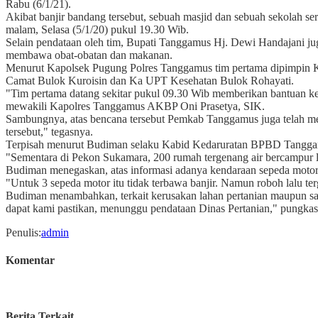
Rabu (6/1/21).
Akibat banjir bandang tersebut, sebuah masjid dan sebuah sekolah se
malam, Selasa (5/1/20) pukul 19.30 Wib.
Selain pendataan oleh tim, Bupati Tanggamus Hj. Dewi Handajani ju
membawa obat-obatan dan makanan.
Menurut Kapolsek Pugung Polres Tanggamus tim pertama dipimpin 
Camat Bulok Kuroisin dan Ka UPT Kesehatan Bulok Rohayati.
"Tim pertama datang sekitar pukul 09.30 Wib memberikan bantuan k
mewakili Kapolres Tanggamus AKBP Oni Prasetya, SIK.
Sambungnya, atas bencana tersebut Pemkab Tanggamus juga telah m
tersebut," tegasnya.
Terpisah menurut Budiman selaku Kabid Kedaruratan BPBD Tanggamu
"Sementara di Pekon Sukamara, 200 rumah tergenang air bercampur 
Budiman menegaskan, atas informasi adanya kendaraan sepeda motor t
"Untuk 3 sepeda motor itu tidak terbawa banjir. Namun roboh lalu te
Budiman menambahkan, terkait kerusakan lahan pertanian maupun sa
dapat kami pastikan, menunggu pendataan Dinas Pertanian," pungkas
Penulis
:
admin
Komentar
Berita Terkait