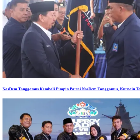
NasDem Tanggamus
Kembali Pimpin Partai NasDem Tanggamus, Kurnain Tar