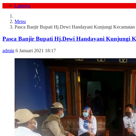
Lainnya
Menu
Pasca Banjir Bupati Hj.Dewi Handayani Kunjungi Kecamatan
Pasca Banjir Bupati Hj.Dewi Handayani Kunjungi 
admin
6 Januari 2021 18:17