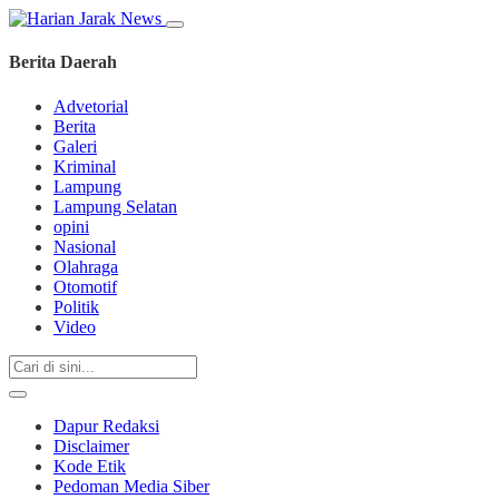
Berita Daerah
Advetorial
Berita
Galeri
Kriminal
Lampung
Lampung Selatan
opini
Nasional
Olahraga
Otomotif
Politik
Video
Dapur Redaksi
Disclaimer
Kode Etik
Pedoman Media Siber